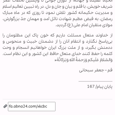
الحیاة عقیدة و جهاد»؛ از دوران جوانی تا واپسین لحظات عمر
شریف خویش، با قلم و بیان و جان و دل، در راه تبیین تعالیم اسلام
و مدیریت حکیمانه کشور تلاش نمود تا روزی که در ماه مبارک
رمضان، به فیض عظیم شهادت نائل آمد و مهمان جدّ بزرگوارش،
مولای متقیان امام علی (ع) گردید.
از خداوند متعال مسئلت داریم که خون پاک این مظلومان را
بی‌پاسخ نگذارد و انتقام آنان را از دشمنان خبیث و منحوس و
ددمنش بگیرد، و از ملت بزرگ ایران خواهانیم انسجام و وحت
کلمه را حفظ کنند خدای متعال حافظ این کشور و این نظام است.
وَالسَّلامُ عَلَیکم وَرَحمَةُ اللهِ وَبَرَکاتُهُ«
قم – جعفر سبحانی
.................................
پایان پیام/ 167