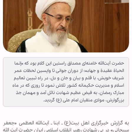
حضرت آیت‌الله خامنه‌ای مصداق راستین این کلام بود که «إنما
الحیاة عقیدة و جهاد»؛ از دوران جوانی تا واپسین لحظات عمر
شریف خویش، با قلم و بیان و جان و دل، در راه تبیین تعالیم
اسلام و مدیریت حکیمانه کشور تلاش نمود تا روزی که در ماه
مبارک رمضان، به فیض عظیم شهادت نائل آمد و مهمان جدّ
بزرگوارش، مولای متقیان امام علی (ع) گردید.
به گزارش خبرگزاری اهل بیت(ع) ـ ابنا ـ آیت‌الله العظمی «جعفر
سبحانی» در پی شهادت رهبر انقلاب اسلامی ایران حضرت آیت الله