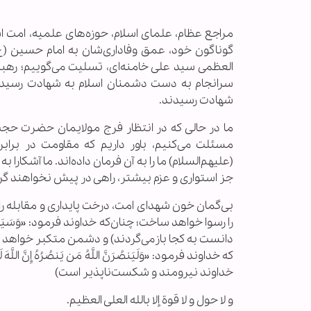
مراجع عظام، علمای اسلام، حوزه‌های علمیه، امت اس
گوناگون خود، عمق وفاداری‌شان به امام حسین (ع) 
العظمی سید علی خامنه‌ای، تسلیت می‌گوییم؛ رهب
سرانجام به دست دشمنان اسلام به شهادت رسیدند 
شهادت رسیدند.
ما در حالی که در انتظار فرج مولایمان حضرت حج
مسئلت می‌کنیم، باور داریم که مقاومت در برا
(علیهم‌السلام) ما را به آن فرمان داده‌اند. ما آشکا
جز استواری و عزم بیشتر، راهی در پیش نخواهند گر
بی‌گمان خون شهدای امت، درخت پایداری و مقابله را
را رسوا خواهد ساخت؛ چنان‌که خداوند فرمود: «وَسَیَعْلَمُ ال
دانست به کجا بازمی‌گردند) و دشمن متکبر خواهد د
که خداوند فرمود: «وَلَیَنصُرَنَّ اللَّهُ مَن یَنصُرُهُ إِنَّ ا
خداوند نیرومند و شکست‌ناپذیر است)
و لا حول و لا قوة إلا بالله العلی العظیم.