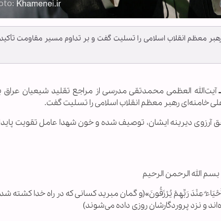
هبر معظم انقلاب اسلامی را تسلیت گفت و بر تداوم مسیر مقاومت تأکید
ـ
آیت‌الله العظمی محمدتقی مدرسی از مراجع تقلید شیعیان عراق ب
علی خامنه‌ای رهبر معظم انقلاب اسلامی را تسلیت گفت.
قق آرزوی دیرینه ایشان، توصیف شده و خون شهدا عامل تقویت پایدا
بسم الله الرحمن الرحیم
اتًا بَلْ أَحْیَاءٌ عِنْدَ رَبِّهِمْ یُرْزَقُونَ»(و گمان مبرید کسانی که در راه خدا کشته شد
ه‌اند و نزد پروردگارشان روزی داده می‌شوند)