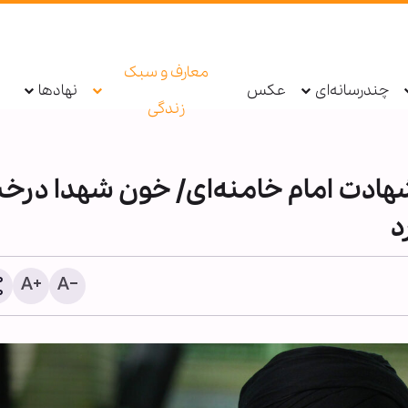
معارف و سبک
چندرسانه‌ای
عکس
نهادها
زندگی
شهادت امام خامنه‌ای/ خون شهدا درخ
د
دستگیری عامل توهین به زا
اربعین در فضای مجازی تو
پلیس