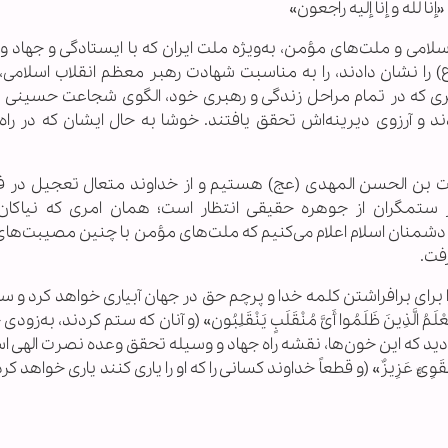
«إنا لله و إنا إلیه راجعون»
لامی و ملت‌های مؤمن، به‌ویژه ملت ایران که با ایستادگی و جهاد 
را نشان دادند، را به مناسبت شهادت رهبر معظم انقلاب اسلامی، آی
ری که در تمام مراحل زندگی و رهبری خود، الگوی شجاعت حسینی ب
و آرزوی دیرینه‌اش تحقق یافتند. خوشا به حال ایشان که در راه 
ت بن الحسن المهدی (عج) هستیم و از خداوند متعال تعجیل در فرج
بر ستمگران از جوهره حقیقی انتظار است؛ همان امری که نیاکا
را به دشمنان اسلام اعلام می‌کنیم که ملت‌های مؤمن با چنین مصیبت‌های
فت.
 برای برافراشتن کلمه خدا و پرچم حق در جهان آبیاری خواهد کرد و 
َّذِینَ ظَلَمُوا أَیَّ مُنْقَلَبٍ یَنْقَلِبُون» (و آنان که ستم کردند، به‌زود
ید که این خون‌ها، نقشه راه جهاد و وسیله تحقق وعده نصرت الهی اس
للَّهَ لَقَوِیٌّ عَزِیزٌ» (و قطعاً خداوند کسانی را که او را یاری کنند یاری خواهد ک