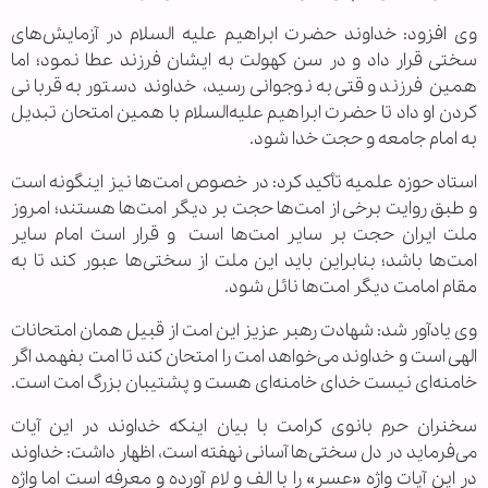
وی افزود: خداوند حضرت ابراهیم علیه السلام در آزمایش‌های
سختی قرار داد و در سن کهولت به ایشان فرزند عطا نمود؛ اما
همین فرزند وقتی به نوجوانی رسید، خداوند دستور به قربانی
کردن او داد تا حضرت ابراهیم علیه‌السلام با همین امتحان تبدیل
به امام جامعه و حجت خدا شود.
استاد حوزه علمیه تأکید کرد: در خصوص امت‌ها نیز اینگونه است
و طبق روایت برخی از امت‌ها حجت بر دیگر امت‌ها هستند؛ امروز
ملت ایران حجت بر سایر امت‌ها است و قرار است امام سایر
امت‌ها باشد؛ بنابراین باید این ملت از سختی‌ها عبور کند تا به
مقام امامت دیگر امت‌ها نائل شود.
وی یادآور شد: شهادت رهبر عزیز این امت از قبیل همان امتحانات
الهی است و خداوند می‌خواهد امت را امتحان کند تا امت بفهمد اگر
خامنه‌ای نیست خدای خامنه‌ای هست و پشتیبان بزرگ امت است.
سخنران حرم بانوی کرامت با بیان اینکه خداوند در این آیات
می‌فرماید در دل سختی‌ها آسانی نهفته است، اظهار داشت: خداوند
در این آیات واژه «عسر» را با الف و لام آورده و معرفه است اما واژه