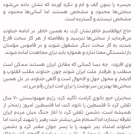
«یسر» را بدون الف و لام و نکره آورده که نشان داده می‌شود
سختی‌ها محدود و مشخص هستند اما آسانی‌ها محدود و
مشخص نیستند و گسترده است.
حاج ابوالقاسم خاطرنشان کرد: به همین خاطر در ادامه خداوند
می‌فرماید از سختی‌ها نترسید و بلافاصله از هر کار سخت فارغ
شدید به کار سخت دیگر مشغول شوید و در قاموس مؤمنان
بازنشستگی معنا ندارد و همواره باید برای مجاهدت آماده شوند.
وی افزود: چه بسا کسانی که مقابل ایران هستند ممکن است
منقلب و طرفدار ملت ایران شوند چون خداوند مقلب القلوب و
الابصار و محول حول و الاحوال است و گاهی خداوند در دل همین
سختی‌ها بهترین سرنوشت را برای امت ایران رقم می‌زند.
سخنران حرم بانوی کرامت تأکید کرد: رژیم صهیونیستی ۷۰ سال
تلاش کرد تا فلسطین را نابود کند؛ اما فلسطین امروز زنده‌تر از
همیشه است؛ دشمن تلاش کرد با آغاز جنگ میان مردم ایران
تفرقه بیندازد؛ اما انسجام ملی بیشتر شد؛ رهبر را شهید کردند؛ اما
خداوند امتداد پدر شهید را با پسر جوان مقدر کرد و دشمن
می‌خواست قدرت موشکی را از بین ببرد؛ اما پایگاه‌های آنان با خاک