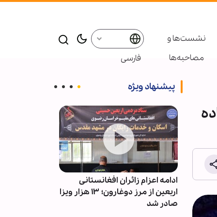
نشست‌ها و
مصاحبه‌ها
فارسی
پیشنهاد ویژه
ده
های
ادامه اعزام زائران افغانستانی
روایت العربیه از
 پُر
اربعین از مرز دوغارون؛ ۱۳ هزار ویزا
عمان؛ جزئیات 
صادر شد
تنگه هرمز