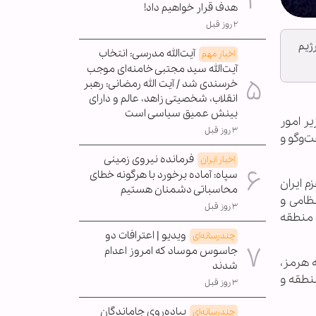
هدف قرار خواهیم داد!
۲ روز قبل
ژیم
آیت‌الله مدرسی: انتخاب
اخبار مهم
آیت‌الله سید مجتبی خامنه‌ای موجب
خرسندی شد / آیت الله رمضانی: رهبر
انقلاب، شخصیتی زاهد، عالم و دارای
بینش عمیق سیاسی است
یر امور
۳ روز قبل
‌وگو و
فرمانده نیروی زمینی
اخبار ایران
سپاه: آماده برخورد با هرگونه خطای
م ایران
محاسباتی دشمنان هستیم
نظامی و
۳ روز قبل
 منطقه
ویدیو | اعترافات دو
چندرسانه‌ای
جاسوس موساد که امروز اعدام
ه هرمز،
شدند
نطقه و
۳ روز قبل
پیاده‌روی جاماندگان
چندرسانه‌ای