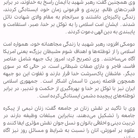
وی همچنین گفت: رهبر شهید با ایمان راسخ به خداوند، در برابر
قدرت‌های ظالم، یزیدی و فرعونی زمان خود ایستادگی کردند،
زندگی پاکیزه‌ای داشتند و سرانجام به مقام والای شهادت نائل
شدند۔ ایشان امت اسلامی را به توکل بر خدا، صبر، استقامت و
پایبندی به دین الهی دعوت کردند۔
دومکی افزود: رهبر شهید با زندگی مجاهدانه خود، همواره امت
اسلامی را از توطئه‌ها و اهداف شوم «شیطان بزرگ» یعنی آمریکا
آگاه می‌ساختند۔ وی تصریح کرد: امروز یک جبهه شامل عناصر
فاسد، فاجر و دارای صفات شیطانی است، در حالی که در سوی
دیگر، عاشقان پاک‌سرشت خدا قرار دارند و تفاوت این دو جبهه
همچون فاصله زمین تا آسمان آشکار است۔ جمهوری اسلامی
ایران نیز با توکل بر خدا و بهره‌گیری از حکمت و تدبیر، در برابر
توطئه‌های پیچیده دشمن ایستادگی کرده است۔
وی با تأکید بر نقش زنان در جامعه گفت: زنان نیمی از پیکره
جامعه را تشکیل می‌دهند، بنابراین مبلغات وظیفه دارند در
تربیت دینی و اخلاقی بانوان و نسل جوان نقش مؤثری ایفا کنند و
علاوه بر آموزش، آنان را نسبت به شرایط و مسائل روز نیز آگاه
سازند۔