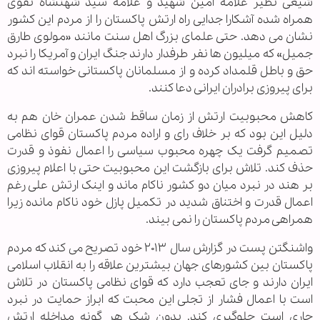
شیعی نظیر علامه امین شهید و علامه سید شهنشاه نقوی
همراه شده آشکارا جدایی راه ارتش پاکستان را از مردم این کشور
نشان می دهد. حتی علمای بزرگ اهل سنت مانند «مولوی طارق
جمیل» که میلیون ها نفر طرفدار دارند جنگ ایران و آمریکا را نبرد
حق و باطل قلمداد کرده و از مسلمانان پاکستانی خواسته اند که
برای پیروزی برادران ایرانی دعا کنند.
کاهش محبوبیت ارتش از زمان ساقط شدن عمران خان هم به
دلیل این بود که بر خلاف رای و اراده مردم پاکستان قوای نظامی
تصمیم گرفت یک چهره محبوب سیاسی را اعمال نفوذ و قدرت
حذف کند. تلاش برای بازگشت این محبوبیت حتی با اعلام پیروزی
بر هند در نبرد میان دو کشور ناکام ماند و اینک ارتش علی رغم
اعمال قدرت و اختناق شدید در تکمیل پازل خود ناکام مانده زیرا
همراهی مردم پاکستان را نمی بیند.
واشنگتن پست در گزارش سال ۲۰۱۳ خود تصریح می کند که مردم
پاکستان بین کشورهای جهان بیشترین علاقه را به انقلاب اسلامی
ایران دارند و جای تعجب دارد که قوای نظامی پاکستان در تلاش
است با اعمال فشار از تجلی این محبت که ابراز حمایت در نبرد
جاری است جلوگیری کند. بدون شک هر گونه مداخله ارتش