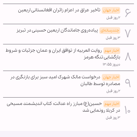
تأخیر عراق در اعزام زائران افغانستانی اربعین
اخبار جهان
۲ روز قبل
پیاده‌روی جاماندگان اربعین حسینی در تبریز
چندرسانه‌ای
۳ روز قبل
روایت العربیه از توافق ایران و عمان؛ جزئیات و شروط
اخبار مهم
بازگشایی تنگه هرمز
دیروز ۱۳:۵۵
درخواست مالک شهرک امید سبز برای بازنگری در
اخبار جهان
مصادره توسط طالبان
۲ روز قبل
حسین(ع) مبارز راه عدالت؛ کتاب اندیشمند مسیحی
اخبار مهم
در کربلا رونمایی شد
۳ روز قبل