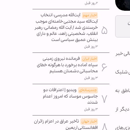
۲ روز قبل
آیت‌الله مدرسی: انتخاب
اخبار مهم
آیت‌الله سید مجتبی خامنه‌ای موجب
ن
خرسندی شد / آیت الله رمضانی: رهبر
انقلاب، شخصیتی زاهد، عالم و دارای
بینش عمیق سیاسی است
۳ روز قبل
لی خبر
فرمانده نیروی زمینی
اخبار ایران
سپاه: آماده برخورد با هرگونه خطای
محاسباتی دشمنان هستیم
ی شلیک
۳ روز قبل
ویدیو | اعترافات دو
اطق به
چندرسانه‌ای
جاسوس موساد که امروز اعدام
شدند
ی منابع دیگر از
۳ روز قبل
تأخیر عراق در اعزام زائران
اخبار جهان
زی‌های
افغانستانی اربعین