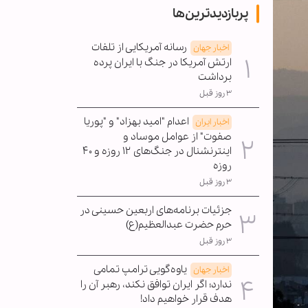
پربازدیدترین‌ها
رسانه آمریکایی از تلفات
اخبار جهان
ارتش آمریکا در جنگ با ایران پرده
برداشت
۳ روز قبل
اعدام "امید بهزاد" و "پوریا
اخبار ایران
صفوت" از عوامل موساد و
اینترنشنال در جنگ‌های ۱۲ روزه و ۴۰
روزه
۳ روز قبل
جزئیات برنامه‌های اربعین حسینی در
حرم حضرت عبدالعظیم(ع)
۳ روز قبل
یاوه‌گویی ترامپ تمامی
اخبار جهان
ندارد؛ اگر ایران توافق نکند، رهبر آن را
هدف قرار خواهیم داد!