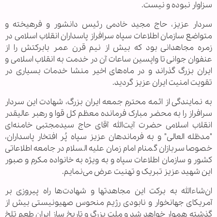
سزاوار نبوده و نیست.
سردار عزیز، حاج مجید خادمی رئیس دانشور و فرهیخته و
متواضع سازمان اطلاعات سپاه سرافراز پاسداران انقلاب اسلامی در
زمره مجاهدانی بود که بیش از نیم قرن عمر بابرکتش را از
عنفوان جوانی تا واپسین ساعات آن در خدمت به انقلاب اسلامی و
ایران بزرگ گذراند و در ماه‌های اخیر منشا خدمات بسیاری در
تقویت امنیت ایران عزیز گردید.
به نمایندگی از ائمه محترم جمعه ایران بزرگ، شهادت این سردار
سرافراز را به محضر مبارک فرمانده معظم کل قوا و رهبر عالیقدر
انقلاب اسلامی حضرت آیت‌الله آقای حاج سیدمجتبی خامنه‌ای
"مدظله العالی" و به فرماندهان عزیز سپاه پُر افتخار پاسداران،
خصوصا سربازان گمنام امام زمان علیه السلام در جامعه اطلاعاتی
کشور و سازمان اطلاعات سپاه و به ویژه به خانواده مکرم و صبور
این شهید عزیز تبریک و تهنیت عرض می‌نمایم.
ان‌شاءالله به برکت این مجاهدتها و شهادت‌ها راه پیروزی بر
آمریکای جهانخوار و نابودی رژیم منحوس صهیونیستی بیش از
گذشته هموار خواهد شد و ملت بزرگ و تاریخ ساز ایران طعم تلخ