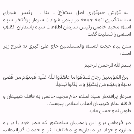
به گزارش خبرگزاری اهل بیت(ع) ـ ابنا ـ رئیس شورای
سیاستگذاری ائمه جمعه در پیامی شهادت سردار پرافتخار سپاه
اسلام مجید خادمی رئیس سازمان اطلاعات سپاه پاسداران انقلاب
اسلامی را تسلیت گفت.
متن پیام حجت الاسلام والمسلمین حاج علی اکبری به شرح زیر
است:
بسم الله الرحمن الرحیم
مِنَ المُؤمِنینَ رِجالٌ صَدَقوا ما عاهَدُوا اللَّهَ عَلَیهِ فَمِنهُم مَن قَضیٰ
نَحبَهُ وَمِنهُم مَن یَنتَظِرُ وَما بَدَّلوا تَبدیلًا
سردار پرافتخار سپاه اسلام حاج مجید خادمی به قافله شهیدان و
قافله سالار شهیدان انقلاب اسلامی پیوست.
طوبی له و حسن مآب.
هر فرجامی برای این رادمردان سلحشور که عمر خود را در راه
مبارزه و جهاد در میدان‌های مختلف ایثار و خدمت گذرانده‌اند،