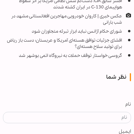
افسر سابق CIA: دست‌کم شش نظامی آمریکا بر اثر سقوط
هواپیمای C‑130 در ایران کشته شدند
عکس خبری | کاروان خودرویی مهاجرین افغانستانی مشهد در
شب بارانی
شورای حکام آژانس نباید ابزار تبرئه متجاوزان شود
افشای جزئیات توافق هسته‌ای آمریکا و عربستان؛ دست باز ریاض
برای تولید سلاح هسته‌ای؟
گروسی خواستار توقف حملات به نیروگاه اتمی بوشهر شد
نظر شما
نام
ایمیل