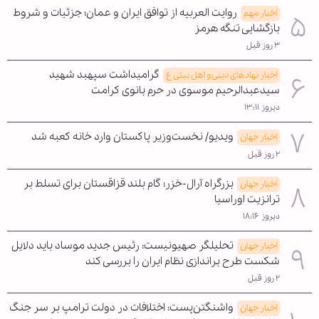
روایت العربیه از توافق ایران و عمان؛ جزئیات و شروط
اخبار مهم
بازگشایی تنگه هرمز
۳ روز قبل
گرامیداشت سپهبد شهید
اخبار نهادهای دینی و اهل بیتی ع
سیدعبدالرحیم موسوی در حرم بانوی کرامت
دیروز ۱۳:۱۱
ویدیو/ نخست‌وزیر پاکستان وارد خانه کعبه شد
اخبار جهان
۲ روز قبل
بزرگراه آرال-خزر؛ گام بلند قزاقستان برای تسلط بر
اخبار جهان
ترانزیت اوراسیا
دیروز ۱۸:۱۶
تحلیلگر صهیونیست: رئیس جدید موساد باید دلایل
اخبار جهان
شکست طرح براندازی نظام ایران را بررسی کند
۲ روز قبل
واشنگتن‌پست: اختلافات در دولت ترامپ بر سر جنگ
اخبار جهان