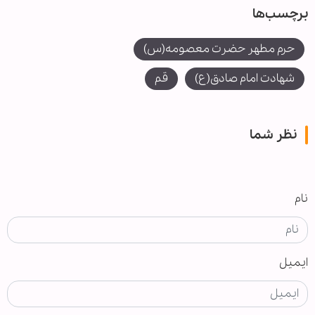
برچسب‌ها
حرم مطهر حضرت معصومه(س)
شهادت امام صادق(ع)
قم
نظر شما
نام
ایمیل