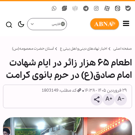
فارسی
صفحه اصلی
اخبار نهادهای دینی و اهل بیتی ع
آستان حضرت معصومه(س)
اطعام ۶۵ هزار زائر در ایام شهادت
امام صادق(ع) در حرم بانوی کرامت
۲۹ فروردین ۱۴۰۵ - ۱۶:۳۸
کد مطلب: 1803149