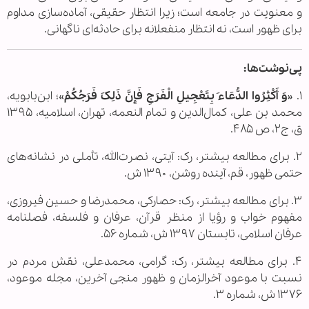
و معنویت در جامعه است؛ زیرا انتظار حقیقی، آماده‌سازی مداوم
برای ظهور است، نه انتظار منفعلانه برای حادثه‌ای ناگهانی.
پی‌نوشت‌ها:
۱. «
وَ أَکْثِرُوا الدُّعَاءَ بِتَعْجِیلِ‌ الْفَرَجِ فَإِنَّ ذَلِکَ فَرَجُکُمْ
»؛ ابن‌بابویه،
محمد بن علی، کمال‌الدین و تمام النعمه، تهران، اسلامیه، ۱۳۹۵
ق، ج‌۲، ص ۴۸۵.
۲. برای مطالعه بیشتر، رک: آیتی، نصرت‌الله، تأملی در نشانه‌های
حتمی ظهور، قم، آینده روشن، ۱۳۹۰ ش.
۳. برای مطالعه بیشتر، رک: حصارکی، محمدرضا و حسین فیروزی،
مفهوم خواب و رؤیا از منظر قرآن، عرفان و فلسفه، فصلنامه
عرفان اسلامی، تابستان ۱۳۹۷ ش، شماره ۵۶.
۴. برای مطالعه بیشتر، رک: گرامی، محمدعلی، نقش مردم در
نسبت با موعود آخرالزمان و ظهور منجی آخرین، مجله موعود،
۱۳۷۶ ش، شماره ۳.