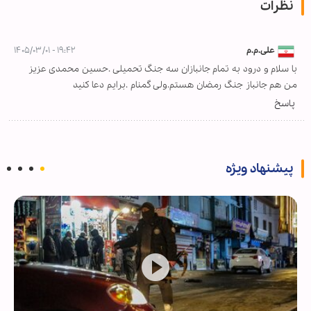
نظرات
علی.م.م
۱۹:۴۲ - ۱۴۰۵/۰۳/۰۱
با سلام و درود به تمام جانبازان سه جنگ تحمیلی .حسین محمدی عزیز
من هم جانباز جنگ رمضان هستم.ولی گمنام .برایم دعا کنید
پاسخ
پیشنهاد ویژه