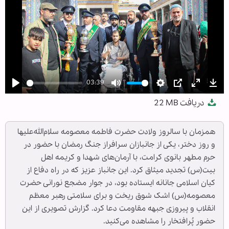
03:39
Play
Mute
Settings
PIP
Enter
Dow
دریافت
22 MB
fullscree
همزمان با سالروز ولادت حضرت فاطمه معصومه سلام‌الله‌علیها
و روز دختر، یکی از جانبازان سرافراز جنگ رمضان با حضور در
حرم مطهر بانوی کرامت، با آرمان‌های شهدا و کریمه اهل
بیت(س) تجدید میثاق کرد. این جانباز عزیز که در راه دفاع از
کیان اسلامی جانانه ایستاده بود، در جوار مضجع نورانی حضرت
معصومه(س) اشک شوق ریخت و برای سلامتی رهبر معظم
انقلاب و پیروزی جبهه مقاومت دعا کرد. گزارش تصویری از این
حضور پُرافتخار را مشاهده می‌کنید.