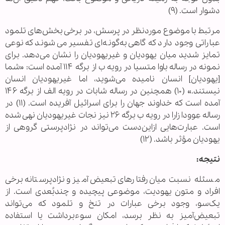
دشوار است. (۹)
مرتبط با موضوع موردنظر در پرسش، در برخی بخش‌های تلمود
عباراتی وجود دارد که گاهی به‌گونه‌ای تفسیر می‌شوند که نوعی
تمایز شدید میان یهودیان و غیریهودیان را نشان می‌دهد. برای
نمونه در رساله باوا متسیا در رویه ب از برگه ۱۱۴ آمده است: «شما
[یهودیان] انسان نامیده می‌شوید، اما غیریهودیان انسان
نیستند.» (۱۰) همچنین در رساله شابات در رویه الف از برگه ۱۴۶
آمده است که خداوند جهان را برای اسرائیل آفریده است. (۱۱) در
رساله عِوودا زارا در رویه ب برگه ۲۶ نیز نجات غیریهودیان نهی شده
است. عبارت‌هایی ازاین‌دست می‌تواند در نژادپرستی گروهی از
یهودیان مؤثر باشد. (۱۲)
نتیجه:
مسئله نسبت میان رفتارهای تبعیض‌آمیز و نژادپرستانه برخی
افراد و متون یهودیت، موضوعی پیچیده و چندبُعدی است. از
یک‌سو، وجود برخی عبارات در تنخ و تلمود که می‌تواند
تبعیض‌آمیز به نظر برسد، امکان سوءبرداشت یا استفاده