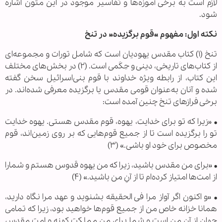
لازم است به برخی آموزه‌ها و تفاسیر موجود در این متون اشاره
شود.
نکته اول: مفهوم «قوم برگزیده» در تنخ
تنخ (۱) کتاب مقدس یهودیان است که شامل تورات و مجموعه‌ای
از کتاب‌های تاریخی، دینی و حِکَمی است. (۲) در بخش‌های مختلف
این کتاب، از رابطه ویژه خداوند با قوم بنی‌اسرائیل سخن گفته
شده و آنان به‌عنوان قومی مقدس یا برگزیده معرفی شده‌اند. در
برخی فرازهای تنخ چنین آمده است:
• «زیرا که تو برای خدایت، یهوه، قوم مقدس هستی. یهوه خدایت
تو را برگزیده است تا از جمیع قوم‌هایی که بر روی زمین‌اند، قوم
مخصوص برای خود او باشی.» (۳)
• «برای من مقدس باشید، زیرا که من یهوه قدوس هستم و شمارا
از امت‌ها امتیاز کرده‌ام تا از آنِ من باشید.» (۴)
• «و اکنون اگر آواز مرا فی الحقیقه بشنوید و عهد مرا نگاه دارید،
همانا خزانه خاص من از جمیع قوم‌ها خواهید بود، زیرا که تمامی
جهان از آنِ من است و شما برای من مملکت کهنه و امت مقدس