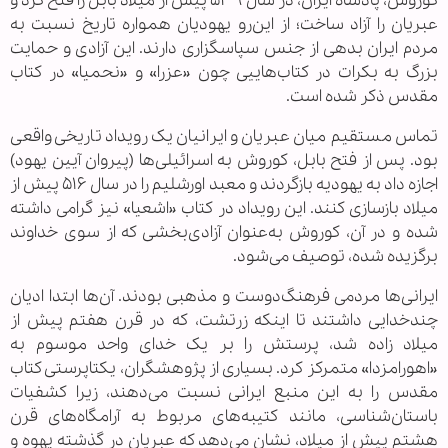
کوروش، پادشاه ایران، در سال ۵۳۹ پیش از میلاد بابل را فتح کرد و
عبریان را آزاد ساخت؛ از این‌رو یهودیان همواره تاریخ نسبت به
مردم ایران بدهی از جنس سپاسگزاری دارند. این آزادی و حمایت
بزرگ به بکرات در کتاب‌هاییی چون «عزرا» و «نحمیا» در کتاب
مقدس ذکر شده است.
تماس مستقیم میان عبریان و ایرانیان یک رویداد تاریخی واقعی
بود. پس از فتح بابل، کوروش به اسرائیلی‌ها (پیروان آیین یهود)
اجازه داد به یهودیه بازگردند و معبد اورشلیم را در سال ۵۱۶ پیش از
میلاد بازسازی کنند. این رویداد در کتاب «اشعیا» نیز گرامی داشته
شده و در آن، کوروش به‌عنوان آزادی‌بخشی که از سوی خداوند
برگزیده شده، توصیف می‌شود.
ایرانی‌ها مردمی فرهنگ‌دوست و مذهبی بودند. آن‌ها ابتدا ادیان
چندخدایی داشتند تا اینکه زرتشت، که در قرن هفتم پیش از
میلاد زاده شد، پرستش را بر یک خدای واحد موسوم به
«اهورامزدا» متمرکز کرد. بسیاری از پژوهشگران، یکتاپرستی کتاب
مقدس را به این منبع ایرانی نسبت می‌دهند، زیرا کشفیات
باستان‌شناسی، مانند کتیبه‌های مربوط به آرامگاه‌های قرن
هشتم پیش از میلاد، نشان می‌دهد که عبریان در گذشته یهوه و