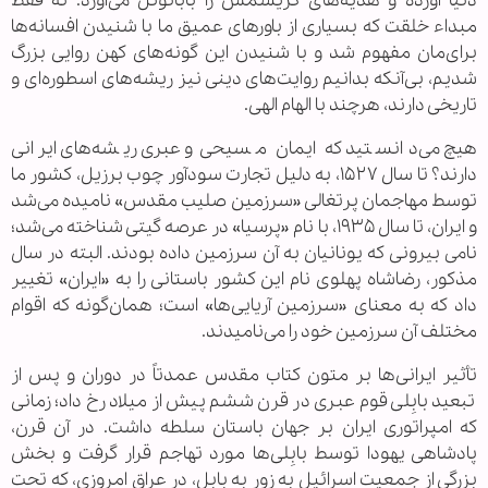
دنیا آورده و هدیه‌های کریسمس را بابانوئل می‌آورد. نه فقط
مبداء خلقت که بسیاری از باورهای عمیق ما با شنیدن افسانه‌ها
برای‌مان مفهوم شد و با شنیدن این گونه‌های کهن روایی بزرگ
شدیم، بی‌آنکه بدانیم روایت‌های دینی نیز ریشه‌های اسطوره‌ای و
تاریخی دارند، هرچند با الهام الهی.
هیچ می‌دانستید که ایمان مسیحی و عبری ریشه‌های ایرانی
دارند؟ تا سال ۱۵۲۷، به دلیل تجارت سودآور چوب برزیل، کشور ما
توسط مهاجمان پرتغالی «سرزمین صلیب مقدس» نامیده می‌شد
و ایران، تا سال ۱۹۳۵، با نام «پرسیا» در عرصه گیتی شناخته می‌شد؛
نامی بیرونی که یونانیان به آن سرزمین داده بودند. البته در سال
مذکور، رضاشاه پهلوی نام این کشور باستانی را به «ایران» تغییر
داد که به معنای «سرزمین آریایی‌ها» است؛ همان‌گونه که اقوام
مختلف آن سرزمین خود را می‌نامیدند.
تأثیر ایرانی‌ها بر متون کتاب مقدس عمدتاً در دوران و پس از
تبعید بابِلی قوم عبری در قرن ششم پیش از میلاد رخ داد؛ زمانی
که امپراتوری ایران بر جهان باستان سلطه داشت. در آن قرن،
پادشاهی یهودا توسط بابِلی‌ها مورد تهاجم قرار گرفت و بخش
بزرگی از جمعیت اسرائیل به زور به بابل، در عراق امروزی، که تحت