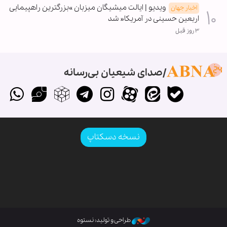
ویدیو | ایالت میشیگان میزبان »بزرگترین راهپیمایی
اخبار جهان
اربعین حسینی در آمریکا« شد
۳ روز قبل
صدای شیعیان بی‌رسانه
نسخه دسکتاپ
طراحی و تولید: نستوه