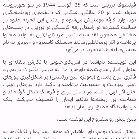
فیلسوف برزیلی است که 25 آگوست 1944 در بلو هوریزونته
متولد شد. در 20 سالگی، هنگامی که دانشجوی روزنامه‌نگاری
بود، وارد فرقه دومنیکن می‌شود و بدنبال این تجربه علاوه بر
فعالیت گسترده در راستای رفع گرسنگی در برزیل، در جنبه‌های
مختلفی همچون نقد سیاست در آمریکای لاتین به تولید محتوا
پرداخته و آثار پرمخاطبی مانند «مسلک کاسترو» و «مردی به نام
عیسی» را به رشته تحریر در می‌آورد.
این نویسنده نام‌آشنا در آمریکای‌جنوبی با نگارش مقاله‌ای با
عنوان "ایران سرچشمه باورهای ما" به بررسی تأثیرات تاریخی و
فکری ایران باستان (به‌ویژه آیین زرتشتی) بر شکل‌گیری باورهای
دینی یهودیت و مسیحیت پرداخته و تاکید دارد باورهای دینی،
حتی اگر الهی باشند، در بستر تاریخ و فرهنگ شکل گرفته‌اند و
شناخت این ریشه‌ها نه‌تنها ایمان را تضعیف نمی‌کند، بلکه
می‌تواند نگاه عمیق‌تری به آن بدهد.
متن پیش رو مشروح این نوشته است:
«وقتی کودک بودم، باور داشتم که همه انسان‌ها را لک‌لک‌ها به