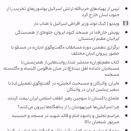
ترس از پهپادهای حزب‌الله؛ ارتش اسرائیل بولدوزرهای تخریب را از
جنوب لبنان خارج کرد
ویدیو | کیک تولد وزیر افراطی اسرائیل با طناب دار
پویش جان‌فدا در مسجد کبود ایروان؛ جلوه‌ای از همبستگی
ایرانیان مقیم ارمنستان
برگزاری دهمین دوره مسابقات »گفت‌وگوی ادیان« در مسکو با
حضور پیروان ادیان مختلف
کتاب «هم‌باوران» منتشر شد/ روایت‌هایی از همزیستی با
مسیحیان دلداده اهل بیت(ع) در میان «ناقوس کلیسا» و «گلدسته
مسجد»
«ایران، واتیکان و مسیحیت انجیلی» در گفت‌وگوی تفصیلی ابنا با
سفیر پیشین ایران در واتیکان
علمای پاکستان با سومین رهبر انقلاب اسلامی ایران بیعت کردند
چرا اسرائیلی‌ها غیریهودیان را از پناهگاه‌ها بیرون می‌کنند؟
مراسم تجلیل و یادبود امام و قائد شهید در مسجد و حسینیه
میرپور شیعیان داکا
«عمالیق»؛ اسم رمزی که اسرائیل با آن حکم قتل‌عام صادر می‌کند!