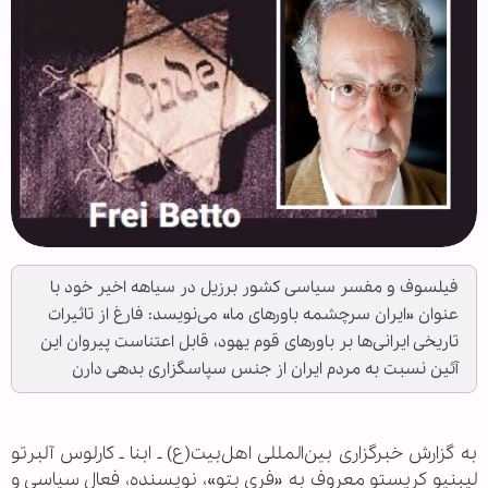
فیلسوف و مفسر سیاسی کشور برزیل در سیاهه اخیر خود با
عنوان «ایران سرچشمه باورهای ما» می‌نویسد: فارغ از تاثیرات
تاریخی ایرانی‌ها بر باورهای قوم یهود، قابل اعتناست پیروان این
آئین نسبت به مردم ایران از جنس سپاسگزاری بدهی دارن
به گزارش خبرگزاری بین‌المللی اهل‌بیت(ع) ـ ابنا ـ کارلوس آلبرتو
لیبنیو کریستو معروف به «فری بتو»، نویسنده، فعال سیاسی و