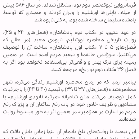
فرمانروایی نبوکدنصر دوم بود، منتقل شدند. در سال ۵۸۶ پیش
از میلاد، بابِلی‌ها اورشلیم را ویران کردند و معبدی که توسط
پادشاه سلیمان ساخته شده بود، به کلی نابود شد.
در عهد عتیق، در «کتاب دوم پادشاهان» (فصل‌های ۲۴ و ۲۵)،
روایت تاریخی محاصره اورشلیم، نابودی معبد (در حالی که
فصل‌های ۵ تا ۷ «کتاب اول پادشاهان» ساخت آن را توصیف
می‌کنند)، سوزاندن خانه‌ها و تبعید مردم آمده است. در همین
زمینه برای درک بهتر و واقعی‌تر بی‌استفاده نخواهد بود اگر به
فصل ۳۶ «کتاب دوم تواریخ» مراجعه کنید.
پیامبر ارمیا که در زمان محاصره اورشلیم زندگی می‌کرد، شهر
محاصره‌شده (فصل‌های ۳۷ تا ۳۹) و تبعید (۴۰ تا ۴۴) را با جزئیات
کامل توصیف می‌کند. متن شاعرانه «مرثیه نابودی اورشلیم» با
مصادیق و ظرایف خاص خود در باب رنج ساکنان آن و پژواک رنج
مردم در اسارت در «مزامیر» در همین اثر به طور مبسوط روایت
شده‌اند.
این تبعید با روایت‌های تلخ ناتمام آن تنها زمانی پایان یافت که