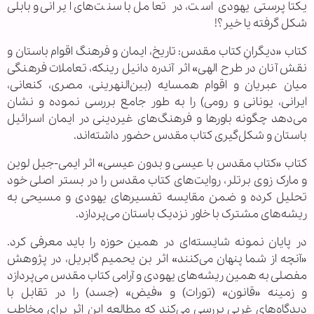
یکتاپرستی یهودی است، در تعامل با سنت‌های ایرانی و بابلی
شکل گرفته یا خیر؟!
کتاب «دیگرانِ کتاب مقدس: تاریخ، ایمان و فرهنگ اقوام باستان و
نقش آنان در طرح الهی» اثر آندره دانیل رینکه، تعاملات فرهنگی
میان عبریان و اقوام همسایه (بین‌النهرینی، مصری، کنعانی،
ایرانی، یونانی و رومی) را به طور جامع بررسی نموده و نشان
می‌دهد چگونه باورها و فرهنگ‌های غیردینی در ایمان اسرائیل
باستان و شکل‌گیری کتاب مقدس حضور داشته‌اند.
کتاب «کتاب مقدس با عیسی و بدون عیسی» اثر ایمی-جیل لوین
و مارک زوی برتلر، روایت‌های کتاب مقدس را در بستر اصلی خود
تحلیل کرده و ضمن مقایسه تفسیرهای یهودی و مسیحی به
ریشه‌های مشترک با خاور نزدیک باستان می‌پردازد.
در پایان نمونه شایسته‌ای در همین حوزه را باید معرفی کرد.
«آنچه از شما پنهان می‌کنند» اثر بن یحمیم گابریل، در پژوهش
مفصلی به همین ریشه‌های یهودی و آرامی کتاب مقدس می‌پردازد
و زمینه «قانون» (تورات) و «فیض» (حِسد) را در تقابل با
دیدگاه‌های غربی بررسی می‌کند که مطالعه این اثر برای مخاطب