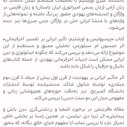
دانشگاه عبری اورشلیم با تحقیقات منسجم نشان داده‌اند که
زبان آرامی (زبان رسمی امپراتوری ایران باستان) و زبان فارسی در
واژگان و اندیشه‌های یهودی حضور پررنگ داشته و نمونه‌هایی از
واژه‌های با منشأ ایرانی حتی در واژگان دینی عبری‌ها نیز دیده
می‌شود.
کتاب «پرسپولیس و اورشلیم: تأثیر ایرانی بر تفسیر آخرالزمانی»
اثر جیسون ام. سیلورمن، تحلیلی عمیق و مستقیم از این
موضوع ارائه می‌دهد و بررسی می‌کند که چگونه ایدئولوژی و دین
ایرانی ممکن است ادبیات آخرالزمانی یهودی، از جمله کتاب‌های
دانیال و حزقیال، را شکل داده باشد.
اثر «تأثیر ایرانی بر یهودیت: از قرن اول پیش از میلاد تا قرن دوم
میلادی» نوشته شائول شاکد، منتشرشده توسط انتشارات
دانشگاه کمبریج، نیز به‌دقت حوزه‌های هم‌پوشانی زبانی و
مفهومی میان این دو سنت دینی را بررسی می‌کند.
مقاله «آفرینش در برخورد اشعیا و زرتشتی‌گری، دین بابلی و
پیدایش» اثر تینا دی. نیلسن، در همین راستا بر بخشی خاص
تمرکز دارد تا بررسی نماید آیا مفهوم خدای خالق یگانه، که محور