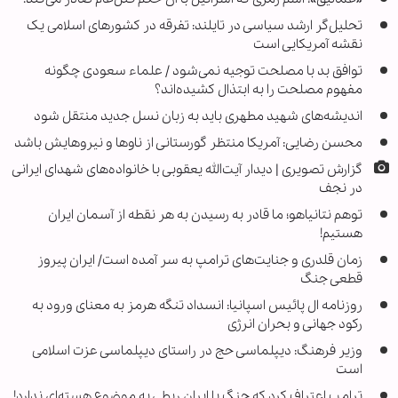
تحلیل‌گر ارشد سیاسی در تایلند: تفرقه در کشورهای اسلامی یک
نقشه آمریکایی است
توافق بد با مصلحت توجیه نمی‌شود / علماء سعودی چگونه
مفهوم مصلحت را به ابتذال کشیده‌اند؟
اندیشه‌های شهید مطهری باید به زبان نسل جدید منتقل شود
محسن رضایی: آمریکا منتظر گورستانی از ناوها و نیروهایش باشد
گزارش تصویری | دیدار آیت‌الله یعقوبی با خانواده‌های شهدای ایرانی
در نجف
توهم نتانیاهو؛ ما قادر به رسیدن به هر نقطه از آسمان ایران
هستیم!
زمان قلدری و جنایت‌های ترامپ به سر آمده است/ ایران پیروز
قطعی جنگ
روزنامه ال پائیس اسپانیا: انسداد تنگه هرمز به معنای ورود به
رکود جهانی و بحران انرژی
وزیر فرهنگ: دیپلماسی حج در راستای دیپلماسی عزت اسلامی
است
ترامپ اعتراف کرد که جنگ با ایران ربطی به موضوع هسته‌ای ندارد!