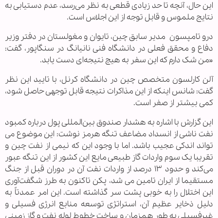
این حال، آنچه تا حد زیادی قطعی به نظر می‌رسد، عدم دستیابی به
نتایج ملموس و قابل توجه از این اجلاس است.
درو تامپسون مدیر سابق چین، تایوان و مغولستان در دفتر وزیر
دفاع و محقق فعلی در دانشگاه فنی نانیانگ در سنگاپور، گفت:
«من شک دارم که این سفر به هیچ نتیجه‌ای دست یابد.
آلن کارلسون متخصص چین در دانشگاه کرنل، با تایید این نظر
گفت: شانس اینکه از این مذاکرات نتیجه‌ قابل توجهی حاصل شود،
کمی بیشتر از صفر است.
این گزارش با اشاره به هشدار صندوق بین‌المللی پول درباره کمبود
نفت ناشی از انسداد مضاعف تنگه هرمز نوشت: این موضوع می
تواند اندکی عجیب باشد. اما با وجود این که نیمی از نفت چین و
تقریبا یک سوم واردات گاز طبیعی مایع این کشور از این تنگه عبور
می‌کند و حدود ۱۳ درصد از واردات نفت آن در دوران قبل از جنگ
مستقیما از ایران تامین می شد، پکن تاکنون به طرز شگفت‌آوری
این اختلال را به خوبی پشت سر گذاشته است. این امر عمدتاً به
دلیل ذخایر عظیم آن، استراتژی توسعه منابع انرژی فسیلی و
غیرفسیلی به طور همزمان و ساخت خطوط لوله نفت و گاز زمینی