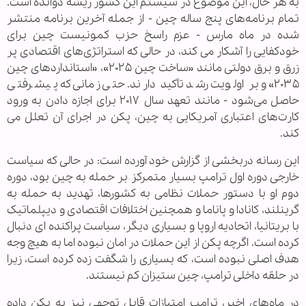
به هر حال، این موضوع در سیستم این کشور ریشه دوانده است.
تمام برنامه‌های پنج ساله چین - از جمله آخرین برنامه منتشر
شده در ماه مارس - عزم راسخ حزب کمونیست چین برای
خودکفایی را آشکار می ‌کند، در حالی که استراتژی‌های اقتصادی پر
زرق و برق دولتی مانند «ساخت چین ۲۰۲۵»، «استانداردهای چین
۲۰۳۵» و بر اولویت رشد تأکید دارند. حتی زمانی که پیشرفتی
حاصل می‌شود - مانند تعهد سال ۲۰۱۷ برای اجازه دادن به ورود
کارت‌های اعتباری آمریکایی به چین، پکن در اجرای آن تعلل می
‌کند.
این رسانه دربخشی از گزارش خود آورده است: در حالی که سیاست
خارجی دوره اول ترامپ بسیار متمرکز بر حمله به چین بود، دوره
دوم او با دستور حملات نظامی به کشورها، تهدید به حمله به
گرینلند، کانادا و پاناما و همچنین اختلافات اقتصادی و دیپلماتیک
با بریتانیا، اتحادیه اروپا و بسیاری دیگر، سیاست پراکنده ای دنبال
کرده است. اگرچه پکن از این حملات در امان نبوده اما به هیچ وجه
هدف اصلی نبوده است، که بسیاری را شگفت زده کرده است، زیرا
در حلقه داخلی ترامپ، چین ستیزان کم نیستند.
در ماه‌های اخیر، ترامپ امتیازات قابل توجهی نیز به پکن داده