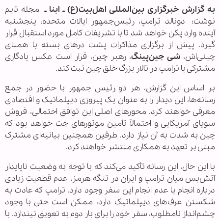
به گزارش خبرگزاری بین‌المللی اهل‌بیت(ع) ـ ابنا ـ
مجله تایم
نوشت: دونالد ترامپ، رئیس‌جمهور ایالات متحده، پنجشنبه
آینده وارد پکن خواهد شد تا با تشریفات کامل مورد استقبال قرار
گیرد. پیش از برگزاری مذاکرات پشت درهای بسته با همتای
چینی‌اش،
شی جین‌پینگ
، رهبر چین، قرار است عکس یادگاری
مشترکی با ترامپ در تالار بزرگ خلق چین ثبت کند.
بر اساس این گزارش، هر دو رئیس جمهور با حضور در جمع
رسانه‌ها، این دیدار را به عنوان یک پیروزی دیپلماتیک و اقتصادی
معرفی خواهند کرد. محورهای اصلی این توافق احتمالی، فروش
سویای آمریکایی و احتمالاً تأمین موتورهای جت خواهد بود که
چین به شدت به آن نیاز دارد. طرفین همچنین بیانیه‌ای مشترک
مبنی بر تعهد به همکاری منتشر خواهند کرد.
با این حال، این رسانه تأکید می‌کند که با توجه به وضعیت ناپایدار
آتش‌بس میان ترامپ و ایران در تنگه هرمز، عدم قطعیت زیادی
درباره انجام یا عدم انجام این سفر وجود دارد. ترامپ که عادت به
شکستن عرف‌های دیپلماتیک دارد، ممکن است حتی با وجود
چشم‌انداز نامطلوب، سفر خود را برای بار دوم به تعویق نیندازد. با