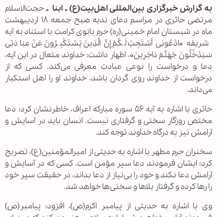
به گزارش خبرگزاری بین‌المللی اهل‌بیت(ع) ـ ابنا ـ
حجت‌الاسلام
مرتضی حائری در مراسم دعای ندبه صبح جمعه ۱۸ اردیبهشت
ماه در شبستان امام خمینی(ره) حرم بانوی کرامت با استناد به آیه
شریفه «ادْعُونِی أَسْتَجِبْ لَکُمْ إِنَّ الَّذِینَ یَسْتَکْبِرُونَ عَنْ عِبَادَتِی
سَیَدْخُلُونَ جَهَنَّمَ دَاخِرِینَ»، اظهار داشت: خداوند متعال در این آیه،
دعا و درخواست را نوعی عبادت معرفی می‌کند. کسی که از
درخواست از خداوند روی گردان باشد، خداوند او را اهل استکبار
می‌داند.
حائری با اشاره به آیه ۵۶ سوره مبارکه اعراف، خاطرنشان کرد: دعا
مختص روزگار سختی و گرفتاری نیست. انسان باید در آسایش و
آرامش نیز به درگاه خداوند توجه کند.
سخنران حرم مطهر با اشاره به حدیثی از امیرالمؤمنین(ع)، تصریح
کرد: ایشان فرمودند دعا سپر مؤمن است. کسی که در آسایش و
آرامش دعا نکند و خود را بی‌نیاز از دعا بداند، در حقیقت سپر خود
را رها کرده و گرفتار بلاها و سختی‌ها خواهد شد.
وی با اشاره به حدیثی از پیامبر اکرم(ص)، افزود: پیامبر(ص)