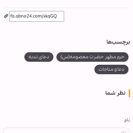
برچسب‌ها
حرم مطهر حضرت معصومه(س)
دعای ندبه
دعا و مناجات
نظر شما
نام