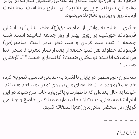
فرمودند آیا می‌خواهید شما را به سلاحی رهنمون کنم که در برابر
دشمنان سربلند و پیروز باشید؟ آن سلاح دعا است. دعا باعث
ازدیاد رزق و روزی و دفع بلا می‌شود.
حائری با اشاره به روایتی از امام صادق(ع)، خاطرنشان کرد: ایشان
فرمودند خورشید بر روزی بهتر از روز جمعه نتابیده است. شب
جمعه از شب عید قربان و عید فطر برتر است. پیامبر(ص)
فرمودند خداوند هر شب جمعه از بعد از نماز مغرب تا سحر، ندا
می‌دهد که آیا بنده توبه‌کاری هست؟ آیا بیماری هست؟ آیا گرفتاری
هست؟
سخنران حرم مطهر در پایان با اشاره به حدیثی قدسی، تصریح کرد:
خداوند فرموده است خانه‌های من بر روی زمین، مساجد هستند.
خوشا به حال بنده‌ای که با طهارت و پاکی وارد خانه من شود. در این
ایام ابتلا و سختی، دست از دعا برنداریم و با قلبی خاضع و چشمی
گریان، در محضر امام زمان(عج) استغاثه کنیم.
..........................
پایان پیام