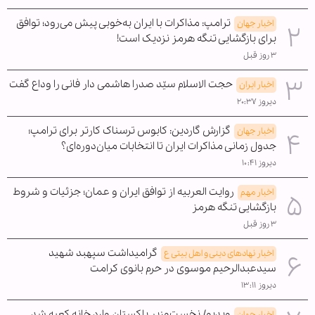
ترامپ: مذاکرات با ایران به‌خوبی پیش می‌رود؛ توافق
اخبار جهان
برای بازگشایی تنگه هرمز نزدیک است!
۳ روز قبل
حجت الاسلام سیّد صدرا هاشمی دار فانی را وداع گفت
اخبار ایران
دیروز ۲۰:۳۷
گزارش گاردین: کابوس ترسناک کارتر برای ترامپ؛
اخبار جهان
جدول زمانی مذاکرات ایران تا انتخابات میان‌دوره‌ای؟
دیروز ۱۰:۴۱
روایت العربیه از توافق ایران و عمان؛ جزئیات و شروط
اخبار مهم
بازگشایی تنگه هرمز
۳ روز قبل
گرامیداشت سپهبد شهید
اخبار نهادهای دینی و اهل بیتی ع
سیدعبدالرحیم موسوی در حرم بانوی کرامت
دیروز ۱۳:۱۱
ویدیو/ نخست‌وزیر پاکستان وارد خانه کعبه شد
اخبار جهان