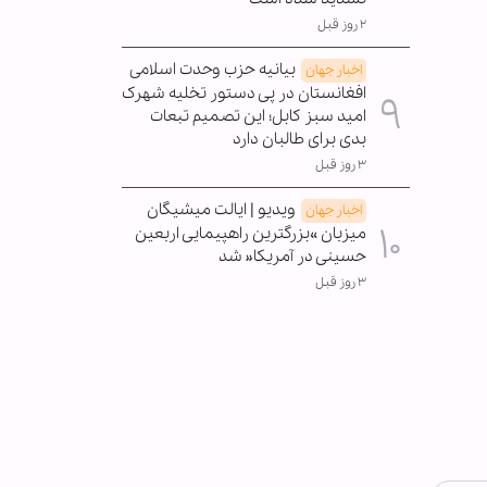
۲ روز قبل
بیانیه حزب وحدت اسلامی
اخبار جهان
افغانستان در پی دستور تخلیه شهرک
امید سبز کابل؛ این تصمیم تبعات
بدی برای طالبان دارد
۳ روز قبل
ویدیو | ایالت میشیگان
اخبار جهان
میزبان »بزرگترین راهپیمایی اربعین
حسینی در آمریکا« شد
۳ روز قبل