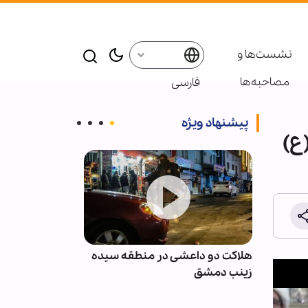
نشست‌ها و
مصاحبه‌ها
فارسی
پیشنهاد ویژه
ع)
نان پس
هلاکت دو داعشی در منطقه سیده
انصارالله: مزدو
با
زینب دمشق
نظامی عربستان 
نخواهند بود