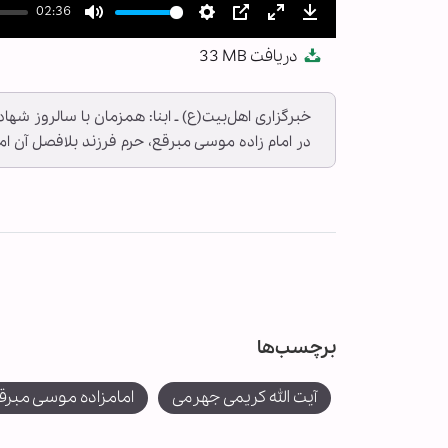
02:36
Mute
Settings
PIP
Enter
Download
دریافت
33 MB
fullscreen
خبرگزاری اهل‌بیت(ع) ـ ابنا: همزمان با سالروز شه
در امام زاده موسی مبرقع، حرم فرزند بلافصل آن اما
برچسب‌ها
آیت الله کریمی جهرمی
امامزاده موسی مبرق