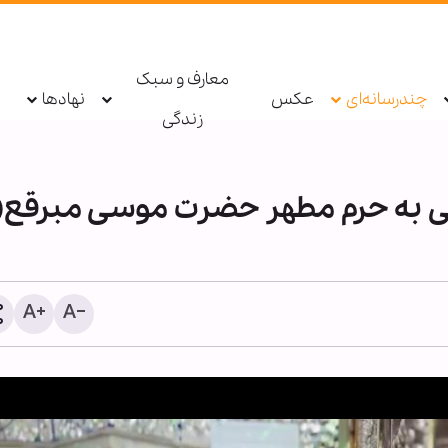
معارف و سبک
چندرسانه‌ای
عکس
نهادها
زندگی
می به حرم مطهر حضرت موسی مبرقع(
شیخ علی الخطیب: دولت لب
از ناکامی مذاکرات، گفت‌وگو 
مقاومت را آغاز کند