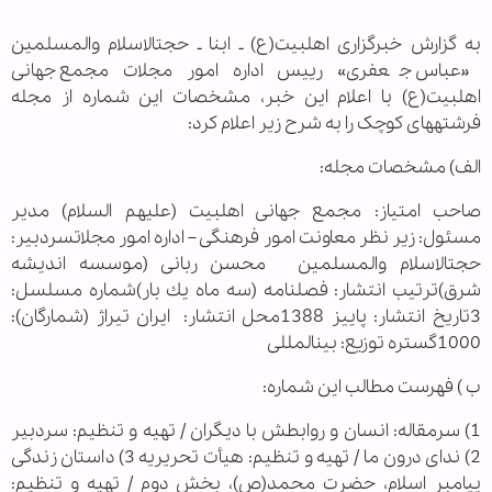
به گزارش خبرگزاری اهل‏بیت(ع) ـ ابنا ـ حجت‏الاسلام والمسلمین
«عباس جعفری» رییس اداره امور مجلات مجمع جهانی
اهل‏بیت(ع) با اعلام این خبر، مشخصات این شماره از مجله
فرشته‏های کوچک را به شرح زیر اعلام کرد:
الف) مشخصات مجله:
صاحب امتیاز: مجمع جهانی اهل‏بیت (علیهم السلام) مدیر
مسئول: زیر نظر معاونت امور فرهنگی – اداره امور مجلاتسردبیر:
حجت‏الاسلام والمسلمین محسن ربانی (موسسه اندیشه
شرق)ترتیب انتشار: فصلنامه (سه ماه يك بار)شماره مسلسل:
3تاریخ انتشار: پاییز 1388محل انتشار: ایران تیراژ (شمارگان):
1000گستره توزیع: بین⁪المللی
ب ) فهرست مطالب این شماره:
1) سرمقاله: انسان و روابطش با دیگران / تهیه و تنظیم⁪: سردبير
2) ندای درون ما / تهیه و تنظیم⁪: هیأت تحریریه 3) داستان زندگی
پیامبر اسلام⁭⁭، حضرت محمد(⁭ص⁭)، بخش دوم / تهیه و تنظیم⁪: