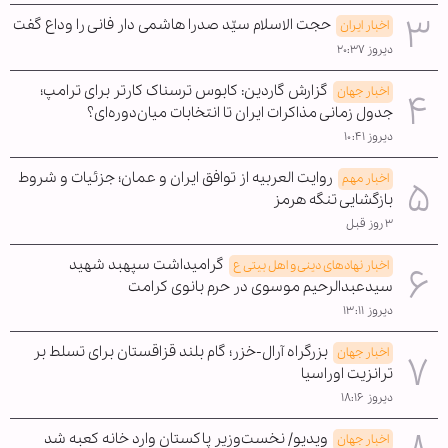
حجت الاسلام سیّد صدرا هاشمی دار فانی را وداع گفت
اخبار ایران
دیروز ۲۰:۳۷
گزارش گاردین: کابوس ترسناک کارتر برای ترامپ؛
اخبار جهان
جدول زمانی مذاکرات ایران تا انتخابات میان‌دوره‌ای؟
دیروز ۱۰:۴۱
روایت العربیه از توافق ایران و عمان؛ جزئیات و شروط
اخبار مهم
بازگشایی تنگه هرمز
۳ روز قبل
گرامیداشت سپهبد شهید
اخبار نهادهای دینی و اهل بیتی ع
سیدعبدالرحیم موسوی در حرم بانوی کرامت
دیروز ۱۳:۱۱
بزرگراه آرال-خزر؛ گام بلند قزاقستان برای تسلط بر
اخبار جهان
ترانزیت اوراسیا
دیروز ۱۸:۱۶
ویدیو/ نخست‌وزیر پاکستان وارد خانه کعبه شد
اخبار جهان