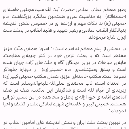
رهبر معظم انقلاب اسلامی حضرت آیت الله سید مجتبی خامنه‌ای
(حفظه‌الله) به مناسبت سی و هفتمین سالگرد بزرگداشت امام
خمینی (ره) به نکات مهم و ارزنده ای در خصوص نقش اندیشه
بنیانگذار انقلاب اسلامی و رهبر شهید و فقید انقلاب در بعثت ملت
ایران اشاره فرمودند.
در بخشی از پیام معظم له آمده است: " امروز همه‌ی ملّت عزیز
مفتخر است که با بعثت تازه‌ی خود در کنار جبهه‌ی مقاومت،
مایه‌ی مباهات در برابر دیدگان آگاه و ملّت‌های آزاده جهان شده
است و صِدق وصیّتنامه‌ی امام خمینی(ره) را دوباره جلوه‌گر
نموده است. مکتب خامنه‌ای عزیز، همان مکتب خمینی کبیر(ره)
در امتداد اسلام ناب محمّدی صلی‌الله‌علیه‌وآله‌وسلم است که
زیربنای آن قیامِ لله است و شاگردان این مکتب، صف در صف
آماده‌ی اقامه‌ی حق، اِزاله‌ی باطل و مجاهده در این مسیر نورانی
هستند. خمینی کبیر و خامنه‌ای شهید آمادگی ملت را کشف و احیا
نمودند."
در تبیین بعثت ملت ایران و نقش اندیشه های امامین انقلاب در