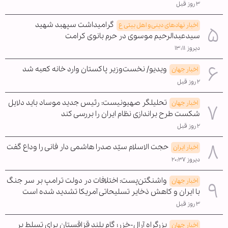
۳ روز قبل
گرامیداشت سپهبد شهید
اخبار نهادهای دینی و اهل بیتی ع
سیدعبدالرحیم موسوی در حرم بانوی کرامت
دیروز ۱۳:۱۱
ویدیو/ نخست‌وزیر پاکستان وارد خانه کعبه شد
اخبار جهان
۲ روز قبل
تحلیلگر صهیونیست: رئیس جدید موساد باید دلایل
اخبار جهان
شکست طرح براندازی نظام ایران را بررسی کند
۲ روز قبل
حجت الاسلام سیّد صدرا هاشمی دار فانی را وداع گفت
اخبار ایران
دیروز ۲۰:۳۷
واشنگتن‌پست: اختلافات در دولت ترامپ بر سر جنگ
اخبار جهان
با ایران و کاهش ذخایر تسلیحاتی آمریکا تشدید شده است
۳ روز قبل
بزرگراه آرال-خزر؛ گام بلند قزاقستان برای تسلط بر
اخبار جهان