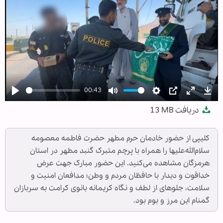
00:43
Play
Mute
Settings
PIP
Enter
Dow
دریافت
13 MB
fullscree
کلیپی از حضور خادمان حرم مطهر حضرت فاطمه معصومه
سلام‌الله‌علیها را همراه با پرچم متبرک گنبد مطهر در استان
هرمزگان مشاهده می‌کنید. این حضور مبارک جهت عرض
خداقوت و دیدار با حافظان مردم و وطن؛ مدافعان امنیت و
سلامت، جلوهای از لطف و نگاه کریمانه بانوی کرامت به سربازان
گمنام این مرز و بوم بود.