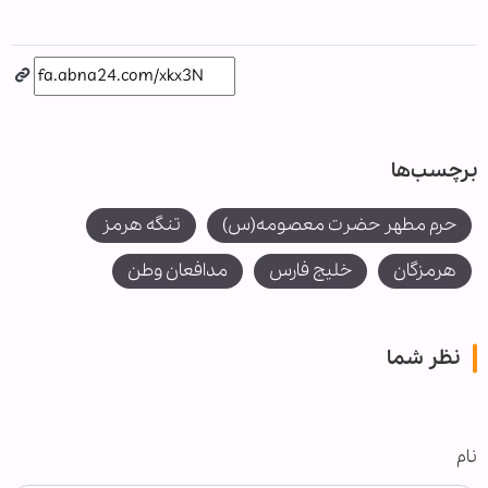
برچسب‌ها
حرم مطهر حضرت معصومه(س)
تنگه هرمز
هرمزگان
خلیج فارس
مدافعان وطن
نظر شما
نام