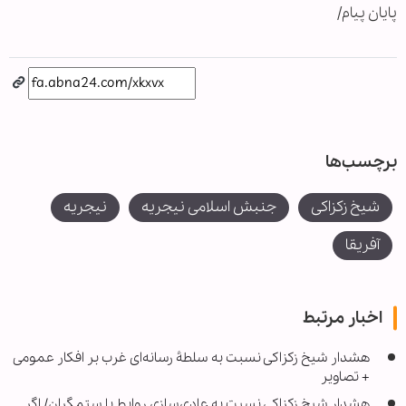
پایان پیام/
برچسب‌ها
شیخ زکزاکی
جنبش اسلامی نیجریه
نیجریه
آفریقا
اخبار مرتبط
هشدار شیخ زکزاکی نسبت به سلطۀ رسانه‌ای غرب بر افکار عمومی
+ تصاویر
هشدار شیخ زکزاکی نسبت به عادی‌سازی روابط با ستمگران/ اگر