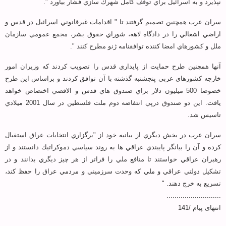
نپذيرد و به اسرائيل براي توقف كامل شهرك سازي فشار بياورد ".
سران عرب همچنين تصميم گرفتند تا " اقدامات غيرقانوني اسرائيل در قدس و
اراضي اشغالي را در دادگاه لاهه، شوراي حقوق بشر، مجمع عمومي سازمان
ملل و كشورهاي امضا كننده توافقنامه ژنو مطرح كنند ".
آنها همچنين طرح حمايت از پايداري قدس را تصويب كردند كه وزيران امور
خارجه كشورهاي عربي پنجشنبه گذشته با آن توافق كردند و براساس اين طرح
خصوصا 500 ميليون دلار براي صندوق هاي قدس و الاقصي اختصاص خواهد
يافت. اين دو صندوق درپي انتفاضه دوم ملت فلسطين در سال 2001 ميلادي
تاسيس شد.
سران عرب در بخش ديگري از بيانيه خود از "برگزاري انتخابات عراق استقبال
كرده و آن را بيانگر پايبندي عراقي ها به روند سياسي دموكراتيك دانستند و از
رهبران عراقي خواستند تا منافع ملي را فراتر از هر چيز ديگري بدانند و در
تشكيل دولتي عراقي و ملي كه وحدت سرزميني و مردمي عراق را حفظ كند،
تسريع به خرج دهند. "
...........................
انتهای پیام /141