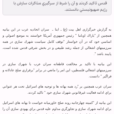
قدس تاكيد كردند و آن را شرط از سرگيري مذاكرات سازش با
رژيم صهيونيستي دانستند.
به گزارش خبرگزاری اهل بیت (ع) ـ ابنا ـ
سران اتحاديه عرب در اين بيانيه
همچنين از "باراك اوباما " رئيس جمهوري آمريكا خواستند به موضع اصولي و
اساسي خود كه در آن خواستار "توقف كامل سياست شهرك سازي در همه
سرزمينهاي اشغالي از جمله رشد طبيعي و در بخش شرقي قدس شده است،
پايبند باشد ".
اين بيانيه با تاكيد بر مخالفت قاطعانه سران عرب با شهرك سازي در
سرزمينهاي اشغالي فلسطين، اين امر را مانعي در برابر "برقراري صلح عادلانه و
فراگير " دانست.
سران عرب همچنين بر "رد همه بهانه ها و توجيه هاي اسرائيل تحت هر عنواني
براي ادامه فعاليت غيرقانوني شهرك سازي خود " تاكيد كردند.
اين بيانيه از "كميته چهارجانبه روند صلح خاورميانه خواست تا بهانه هاي اسرائيل
براي ادامه شهرك سازي و تجاوزگري مداوم عليه قدس براي يهودي سازي آن را