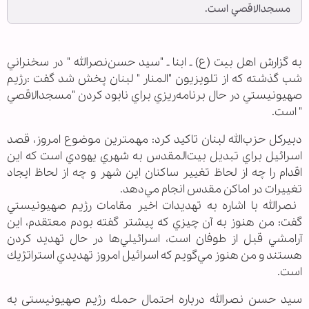
مسجدالاقصي است.
به گزارش اهل بیت (ع) ـ ابنا ـ "سيد حسن‌نصرالله " در سخنراني
شب گذشته كه از تلويزيون "المنار " لبنان پخش شد گفت :رژيم
صهيونيستي در حال برنامه‌ريزي براي نابود كردن "مسجدالاقصي
" است.
دبيركل حزب‌الله لبنان تاكيد كرد: مهمترين موضوع امروز، قصد
اسرائيل براي تبديل بيت‌المقدس به شهري يهودي است كه اين
اقدام را چه از لحاظ تغيير ساكنان اين شهر و چه از لحاظ ايجاد
تغييرات در اماكن مقدس انجام مي‌دهد.
نصرالله با اشاره به تهديدات اخير مقامات رژيم صهيونيستي
گفت: من هنوز به آن چيزي كه پيشتر گفته بودم معتقدم، اين
آرامشي قبل از طوفان است، اسرائيلي‌ها در حال تهديد كردن
هستند و من هنوز مي‌گويم كه اسرائيل امروز تهديدي استراتژيك
است.
سید حسن نصرالله درباره احتمال حمله رژیم صهیونیستی به