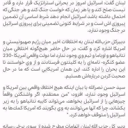
لبنان گفت: اسرائیل امروز در بحرانی استراتژیک قرار دارد و قادر
نیست صلح کند و یا هر زمان که خواست جنگ کند و هر جنگی که
احتمال داشته باشد اسرائیل انجام دهد شرط اساسی آن تضمین
پیروزی اش است و در شرایط کنونی تضمینی برای پیروزی اسرائیل
در جنگ وجود ندارد.
دبيركل حزب‌الله لبنان به اختلافات اخير ميان رژيم صهيونيستي و
آمريكا اشاره كرد و گفت: در حال حاضر هيچ‌گونه اختلافي ميان
نتانياهو و اوباما و تيم وي وجود ندارد اما دولت واقعي آمريكا -230
عضو كنگره- نامه‌اي را به كلينتون فرستادند و از وي خواستند تا
اين بحران را اداره كند، اين همان آمريكايي است كه ما در حال
صحبت كردن درباره‌اش هستيم.
سيد حسن نصرالله با بیان اینکه هيچ اختلاف واقعي بين آمريكا و
اسرائيل وجود ندارد، افزود: "من معتقدم: اگر واشنگتن واقعاً
چيزهايي را از اسرائيل بخواهد، مي‌تواند كابيه نتانياهو را به زير
بكشاند، چرا که آنها مي‌توانند به وي بگويند كه آمريكا كمك‌ها به
اسرائيل را متوقف خواهد كرد. "
دبیر کل حزب الله لبنان اتهامات مطرح شده از سوی برخی رسانه