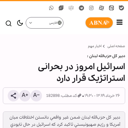
فارسی
صفحه اصلی
اخبار مهم
دبير كل حزب‌الله لبنان :
اسرائیل امروز در بحرانی
استراتژیک قرار دارد
۲۶ خرداد ۱۳۸۹ - ۱۹:۳۰
کد مطلب: 182898
دبير كل حزب‌الله لبنان ضمن غير واقعي دانستن اختلافات ميان
آمريكا و رژيم صهيونيستي تاكيد كرد كه اسرائيل در حال نابودي