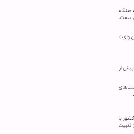
 هنگام
 بیعت،
 ولایت
پیش از
ست‌های
.
شور با
 تثبیت