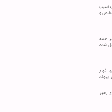
ب آسیب
شخاص و
بر همه
یل شده
 اقوام
 پیوند
ی رهبر