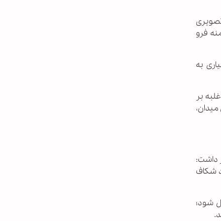
 تصویری
نه فرو
اری به
لبه بر
 میدان،
 داشت:
د شکاف
ل شود؛
.