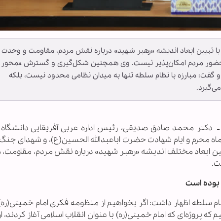
 با تبیین ابعاد اندیشه «رهبر شهید» درباره نقش مردم، مقاومت و وحدت
ن حضور مردم امکان‌پذیر نیست. وی همچنین شکل‌گیری و گسترش «محور
 گفت: مبارزه با نظام سلطه تنها به میدان نظامی محدود نیست، بلکه
ی‌گیرد.
دکتر محمد صادق صدیقی، رئیس اداره عربی آفریقایی دانشگاه ا
ماه محرم و ایام شهادت حضرت اباعبدالله الحسین(ع)، و شهدای جنگ
یین ابعاد مختلف اندیشه «رهبر شهید» درباره نقش مردم، مقاومت، مب
ت.
م بوده است
ام سلطه اظهار داشت: اگر بخواهیم از منظومه فکری امام خمینی(ره)
ه پروژه‌ای که امام خمینی(ره) با عنوان انقلاب اسلامی آغاز کردند، از ا