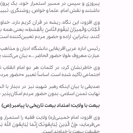
پیروزی و سپس در مسیر استمرار خود، یک پروژه ک
داشتند و نقش امام، علما و خواص، روشنگری، تبیی
الْکِتَابَ وَالْمِیزَانَ لِیَقُومَ النَّاسُ بِالْقِسْطِ»
کنند. بنابراین، اراده و حضور مردم تعیین‌کننده است
رئیس اداره عربی آفریقایی دانشگاه ادیان و مذاهب
عبارت معروف «لولا حضور الحاضر...» بیان می‌کنند؛
وی خاطرنشان کرد: در کلمات هر دو امام انقلاب ن
اجتماعی تأکید شده است. اساساً تعبیر «حضور مردم 
صدیقی با بیان اینکه رهبر شهید نیز در دیدار با 
نهایت تمدن اسلامی، بدون حضور مردم امکان‌پذیر نی
بیعت با ولایت؛ امتداد بیعت تاریخی با پیامبر(ص)
وی افزود: امام خمینی(ره) ولایت فقیه را استمرار 
می‌فرماید: «إِنَّ الَّذِینَ یُبَایِعُونَکَ إِنَّمَا یُبَایِعُون
حقیقت بیعت با خداوند است.