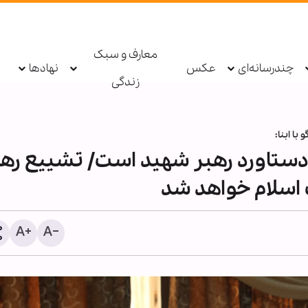
معارف و سبک
چندرسانه‌ای
عکس
نهادها
زندگی
با ابنا:
ستاورد رهبر شهید است/ تشییع رهب
اسلام خواهد شد
حزب‌الله: دولت لبنان مذاکرا
امتیازدهی به تل‌آویو را مت