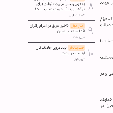
ر عهده
به‌خوبی پیش می‌رود؛ توافق برای
بازگشایی تنگه هرمز نزدیک است!
۶ ساعت قبل
نْزَلْنَا مَعَهُمُ
به عدالت
تأخیر عراق در اعزام زائران
اخبار جهان
افغانستانی اربعین
دیروز ۱۹:۱۰
قیه با
پیاده‌روی جاماندگان
چندرسانه‌ای
اربعین در رشت
 مختلف
۲ روز قبل
ی و در
 خداوند
بر(ص)، در