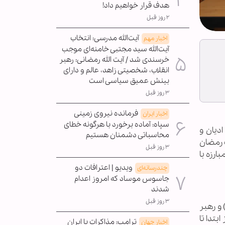
هدف قرار خواهیم داد!
۲ روز قبل
آیت‌الله مدرسی: انتخاب
اخبار مهم
آیت‌الله سید مجتبی خامنه‌ای موجب
خرسندی شد / آیت الله رمضانی: رهبر
انقلاب، شخصیتی زاهد، عالم و دارای
بینش عمیق سیاسی است
۳ روز قبل
فرمانده نیروی زمینی
اخبار ایران
سپاه: آماده برخورد با هرگونه خطای
دیان و
محاسباتی دشمنان هستیم
 رمضان
۳ روز قبل
ارزه با
ویدیو | اعترافات دو
چندرسانه‌ای
جاسوس موساد که امروز اعدام
شدند
۳ روز قبل
 و رهبر
بتدا تا
ترامپ: مذاکرات با ایران
اخبار جهان