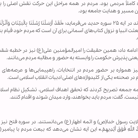
املاً مردمی بود. مردم در همه مراحل این حرکت نقش اصلی را ب
ن مسیر و هدایت جامعه بود.
وی افزود: این نگاه، ریشه در قرآن کریم دارد. خداوند در آیه ۲۵ سوره حدید می‌فرماید: «لَقَدْ أَرْسَلْنَا رُسُلَنَا بِالْبَیِّنَاتِ وَأَ
؛ یعنی همه بعثت انبیا و نزول کتاب‌های آسمانی برای آن است که مردم خود قیام 
.
 ادامه داد: همین حقیقت را امیرالمؤمنین علی(ع) نیز در خطبه شقش
 یعنی پذیرش حکومت را وابسته به حضور و مطالبه مردم می‌دانند.
یز همواره بر حضور مردم در انتخابات، راهپیمایی‌ها و عرصه‌های
در صحنه» یکی از کلیدواژه‌های اصلی ادبیات انقلاب اسلامی است.
ائمه جمعه تصریح کردند که تحقق اهداف اسلامی، تشکیل نظام اسلام
ست، گفت: مردم باید بخواهند، وارد میدان شوند و اقدام کنند.
ولایت رسول خدا(ص) و ائمه اطهار(ع) می‌دانستند. در سوره فتح نیز
َ اللَّهَ یَدُ اللَّهِ فَوْقَ أَیْدِیهِمْ.» این آیه نشان می‌دهد که بیعت مردم با پیام