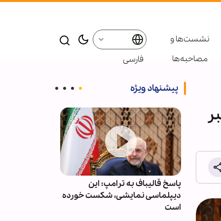
نشست‌ها و
مصاحبه‌ها
فارسی
پیشنهاد ویژه
ر
ت و
پاسخ قالیباف به ترامپ: این
عربستان آمار ت
وقف کند
دیپلماسی نمایشی، شکست خورده
حملات یمن را م
است
انتشار اعلام کر