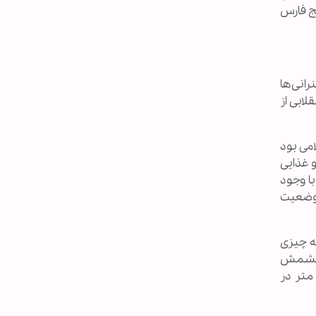
یج فارس
رانی‌ها
لابی از
امی بود
و غذایی
با وجود
 وضعیت
نه چیزی
یا کشمش
‌خرید تا با نان بخوریم. مساحت خانه‌ای که در آن متولد شدم و حدود ۵ سال از عمرم را در آن گذراندم، بین ۶۰ تا ۷۰ متر در