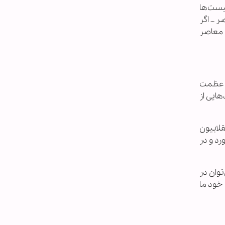
نیست‌ها
 ــ اگر
ه تاریخ معاصر
، عظمت
ایی از
قلابیون
رد و در
توان در
 خود ما