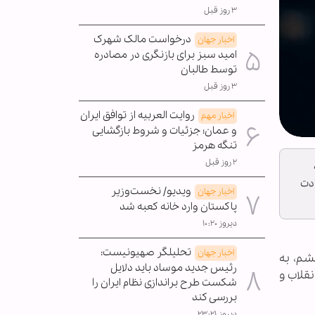
۳ روز قبل
درخواست مالک شهرک
اخبار جهان
امید سبز برای بازنگری در مصادره
توسط طالبان
۳ روز قبل
روایت العربیه از توافق ایران
اخبار مهم
و عمان؛ جزئیات و شروط بازگشایی
تنگه هرمز
۲ روز قبل
ادت
ویدیو/ نخست‌وزیر
اخبار جهان
پاکستان وارد خانه کعبه شد
دیروز ۱۰:۲۰
تحلیلگر صهیونیست:
اخبار جهان
شم، به
رئیس جدید موساد باید دلایل
قلاب و
شکست طرح براندازی نظام ایران را
بررسی کند
دیروز ۲۳:۲۱