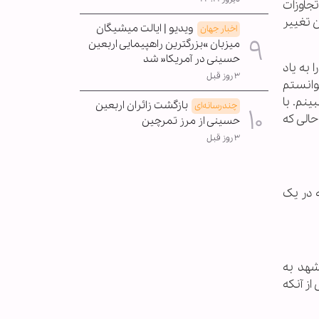
تجاوزات
 تغییر
ویدیو | ایالت میشیگان
اخبار جهان
میزبان »بزرگترین راهپیمایی اربعین
حسینی در آمریکا« شد
به یاد
۳ روز قبل
توانستم
ینم. با
بازگشت زائران اربعین
چندرسانه‌ای
 حالی که
حسینی از مرز تمرچین
۳ روز قبل
ه در یک
شهد به
از آنکه