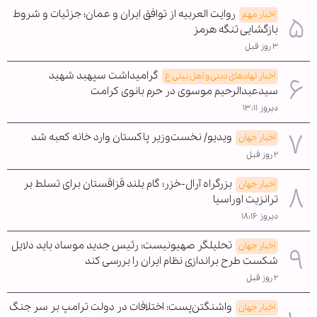
روایت العربیه از توافق ایران و عمان؛ جزئیات و شروط
اخبار مهم
بازگشایی تنگه هرمز
۳ روز قبل
گرامیداشت سپهبد شهید
اخبار نهادهای دینی و اهل بیتی ع
سیدعبدالرحیم موسوی در حرم بانوی کرامت
دیروز ۱۳:۱۱
ویدیو/ نخست‌وزیر پاکستان وارد خانه کعبه شد
اخبار جهان
۲ روز قبل
بزرگراه آرال-خزر؛ گام بلند قزاقستان برای تسلط بر
اخبار جهان
ترانزیت اوراسیا
دیروز ۱۸:۱۶
تحلیلگر صهیونیست: رئیس جدید موساد باید دلایل
اخبار جهان
شکست طرح براندازی نظام ایران را بررسی کند
۲ روز قبل
واشنگتن‌پست: اختلافات در دولت ترامپ بر سر جنگ
اخبار جهان