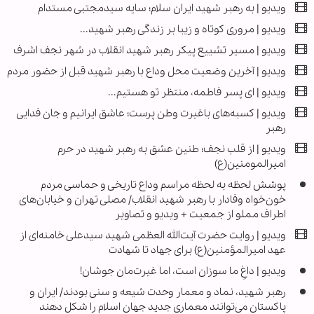
ویدیو | به رهبر شهید ایران سلام؛ سایه سیدمجتبی مستدام
ویدیو | مروری کوتاه و زیبا بر زندگی رهبر شهید...
ویدیو | مسیر تشییع پیکر رهبر شهید انقلاب در شهر نجف اشرف
ویدیو | آخرین وضعیت محل وداع با رهبر شهید قبل از حضور مردم
ویدیو | ای پسر فاطمه، منتظر تو هستیم...
ویدیو | کسبه‌های باغیرت وطن پرست؛ عاشق ایرانیم و جان فدایی
رهبر
ویدیو | از قلب نجف؛ طنین عشق به رهبر شهید در حرم
امیرالمومنین(ع)
پوشش لحظه به لحظه مراسم وداع تاریخی و حماسی مردم
خون‌خواه وفادار با رهبر شهید انقلاب/ مصلی تهران و خیابان‌های
اطراف مملو از جمعیت + ویدیو و تصاویر
ویدیو | روایت حضرت آیت‌الله العظمی شهید سیدعلی خامنه‌ای از
عهد امیرالمؤمنین(ع) برای جهاد تا شهادت
ویدیو | داغِ ما سوزان است، اما غیرت‌مان جوشان!
رهبر شهید، نماد و معمار وحدت شیعه و سنی بودند/ ایران و
پاکستان می‌توانند معماری جدید جهان اسلام را شکل دهند