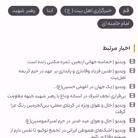
قم
خبرگزاری اهل بیت ( ع )
ابنا
رهبر شهید
امام خامنه ای
اخبار مرتبط
ویدیو | حماسه جهانی اربعین، ثمره مکتبی زنده است
ویدیو | طنین فریاد وفاداری و پایداری بر عهد در حرم کریمه
اهل‌بیت
ویدیو | یک جهان در آغوش حسین(ع)...
بی‌قراری نجف اشرف در آستانه وداع با رهبر شهید جبهه مقاومت
ویدیو | حال و هوای ویژه در کربلای معلی؛ بین‌الحرمین رنگ عزا
گرفت
ویدیو | حال و هوای عید غدیر در حرم امیرالمومنین(ع)
ویدیو | اشک‌های هموطن ایرانی در تجمع توکیو: تا نفس دارم از
میهنم دفاع می‌کنم