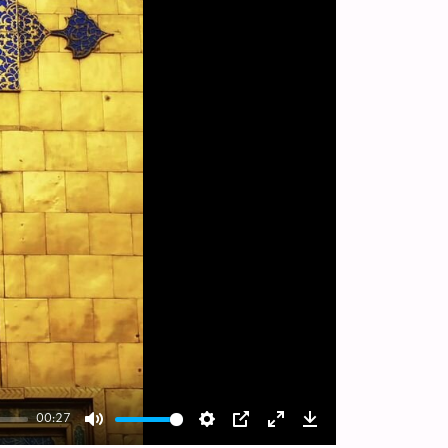
00:27
Mute
Settings
PIP
Enter
Download