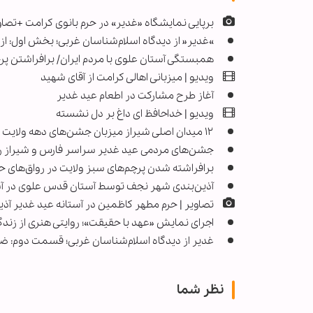
برپایی نمایشگاه «غدیر» در حرم بانوی کرامت +تصاو
»غدیر« از دیدگاه اسلام‌شناسان غربی؛ بخش اول: از 
همبستگی آستان علوی با مردم ایران/ برافراشتن پرچم‌های غدیر د
ویدیو | میزبانی اهالی کرامت از آقای شهید
آغاز طرح مشارکت در اطعام عید غدیر
ویدیو | خداحافظ ای داغ بر دل نشسته
۱۲ میدان اصلی شیراز میزبان جشن‌های دهه ولایت شدند
جشن‌های مردمی عید غدیر سراسر فارس و شیراز را ف
برافراشته شدن پرچم‌های سبز ولایت در رواق‌های ح
آذین‌بندی شهر نجف توسط آستان قدس علوی در آس
تصاویر | حرم مطهر کاظمین در آستانه عید غدیر آ
اجرای نمایش «عهد با حقیقت»؛ روایتی هنری از زندگی 
غدیر از دیدگاه اسلام‌شناسان غربی؛ قسمت دوم: 
نظر شما