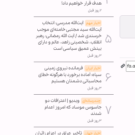
هدف قرار خواهیم داد!
۲ روز قبل
آیت‌الله مدرسی: انتخاب
اخبار مهم
آیت‌الله سید مجتبی خامنه‌ای موجب
خرسندی شد / آیت الله رمضانی: رهبر
انقلاب، شخصیتی زاهد، عالم و دارای
بینش عمیق سیاسی است
۳ روز قبل
فرمانده نیروی زمینی
اخبار ایران
سپاه: آماده برخورد با هرگونه خطای
محاسباتی دشمنان هستیم
۳ روز قبل
ویدیو | اعترافات دو
چندرسانه‌ای
جاسوس موساد که امروز اعدام
شدند
۳ روز قبل
تأخیر عراق در اعزام زائران
اخبار جهان