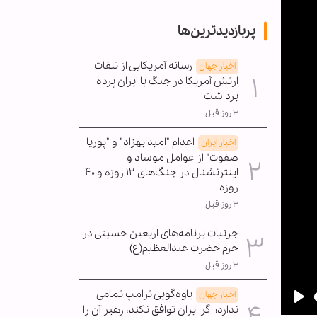
پربازدیدترین‌ها
رسانه آمریکایی از تلفات
اخبار جهان
ارتش آمریکا در جنگ با ایران پرده
برداشت
۳ روز قبل
اعدام "امید بهزاد" و "پوریا
اخبار ایران
صفوت" از عوامل موساد و
اینترنشنال در جنگ‌های ۱۲ روزه و ۴۰
روزه
۳ روز قبل
جزئیات برنامه‌های اربعین حسینی در
حرم حضرت عبدالعظیم(ع)
۳ روز قبل
یاوه‌گویی ترامپ تمامی
اخبار جهان
ندارد؛ اگر ایران توافق نکند، رهبر آن را
Pla