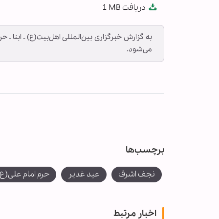
دریافت
1 MB
fullscreen
به گزارش خبرگزاری بین‌المللی اهل‌بیت(ع) ـ ابنا ـ ح
می‌شود.
برچسب‌ها
نجف اشرف
عید غدیر
حرم امام علی(ع)
اخبار مرتبط