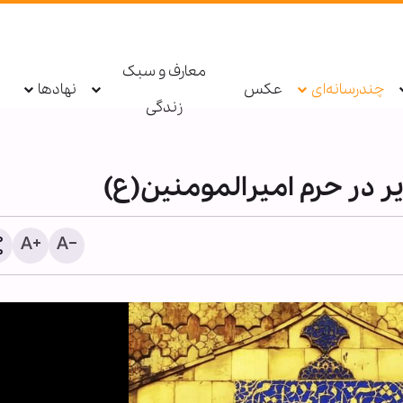
معارف و سبک
چندرسانه‌ای
عکس
نهادها
زندگی
ر در حرم امیرالمومنین(ع)
اطعام روزانه ۱۰ هزار ز
حرم بانوی کرامت در ایام ار
حسینی