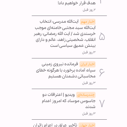
هدف قرار خواهیم داد!
۲ روز قبل
آیت‌الله مدرسی: انتخاب
اخبار مهم
آیت‌الله سید مجتبی خامنه‌ای موجب
خرسندی شد / آیت الله رمضانی: رهبر
انقلاب، شخصیتی زاهد، عالم و دارای
بینش عمیق سیاسی است
۳ روز قبل
فرمانده نیروی زمینی
اخبار ایران
سپاه: آماده برخورد با هرگونه خطای
محاسباتی دشمنان هستیم
۳ روز قبل
ویدیو | اعترافات دو
چندرسانه‌ای
جاسوس موساد که امروز اعدام
شدند
۳ روز قبل
تأخیر عراق در اعزام زائران
اخبار جهان