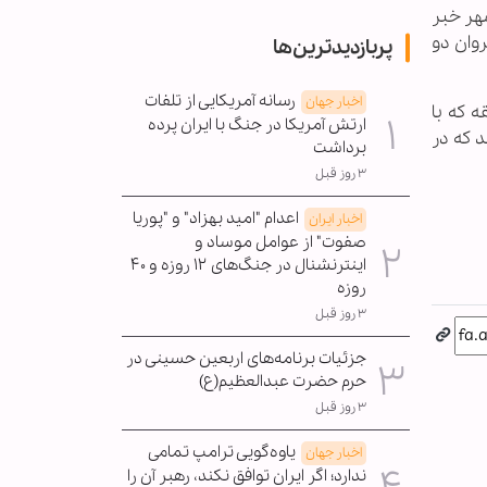
هر خبر
وان دو
پربازدیدترین‌ها
رسانه آمریکایی از تلفات
اخبار جهان
 که با
ارتش آمریکا در جنگ با ایران پرده
 که در
برداشت
۳ روز قبل
اعدام "امید بهزاد" و "پوریا
اخبار ایران
صفوت" از عوامل موساد و
اینترنشنال در جنگ‌های ۱۲ روزه و ۴۰
روزه
۳ روز قبل
جزئیات برنامه‌های اربعین حسینی در
حرم حضرت عبدالعظیم(ع)
۳ روز قبل
یاوه‌گویی ترامپ تمامی
اخبار جهان
ندارد؛ اگر ایران توافق نکند، رهبر آن را