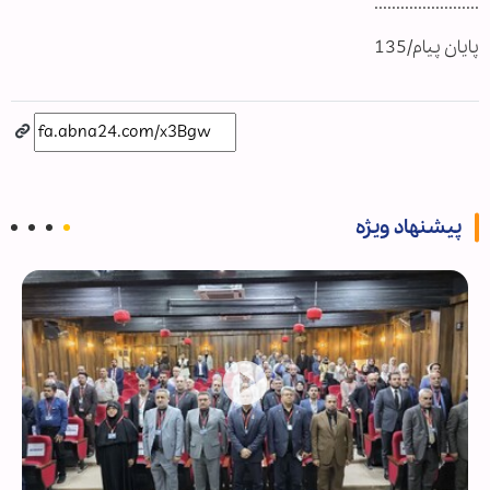
........................
پایان پیام/135
پیشنهاد ویژه