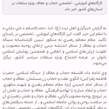
كارگاه‌هاي آموزشي - تخصصي حجاب و عفاف، ويژه مبلغات در
استان‌هاي كشور خبر داد.
به گزارش خبرگزاری اهل بیت (ع) ـ ابنا ـ حجت‌الاسلام « علي دارابي »
با اعلام اين خبر گفت: اين كارگاه‌هاي آموزشي ـ تخصصي در راستاي
تأكید مقام معظم رهبري به منظور تبيين كارشناسانه‌ مسأله
حجاب و عفاف از منظر انديشه‌ ديني، ارتقاي روحيه معنويت و
تقويت ارزش‌هاي اسلامي و انقلابي و همچنين پوشش اسلامي
بانوان در عرصه‌ اجتماع، ويژه‌ مبلغات سراسر كشور، برگزار
مي‌شود.
وي ادامه داد: فلسفه‌ حجاب و عفاف از ديدگاه اسلامي، حضرت
فاطمه زهرا (س)، الگوي عفت و حجاب زن مسلمان، عفاف و حجاب
از منظر امام خميني (ره)، مقام معظم رهبري و شهيد مطهري،
حجاب و ابعاد مبارزه با تهاجم فرهنگي، عفاف و حجاب و نقش آن
در ترويج روحيه‌ معنويت‌گرايي، عفاف و حجاب و نقش راهبردي آن
در سلامت روحي و رواني جامعه‌ اسلامي و... از جمله سرفصل‌هاي
درنظر گرفته شده براي اين كارگاه‌هاي آموزشي ـ تخصصي حجاب و