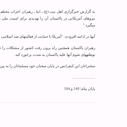
به گزارش خبرگزاری اهل بیت (ع) ـ ابنا ـ رهبران احزاب مخ
نیروهای آمریکایی در پاکستان آن را تهدیدی برای امنیت ملی د
می‏گیرد."
آنها در ادامه افزودند: "آمریکا با حمایت از فعالیت‏های ضد اسلامی
رهبران پاکستان همچنین راه برون رفت کشور از مشکلات را حاک
توطئه‏های شوم آنها علیه پاکستان به شدت برخورد کند.
سخنرانان این کنفرانس در پایان سخنان خود مسلمانان را به پیروی
...........................
پایان پیام/ 149 و 104