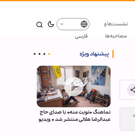
نشست‌ها و
مصاحبه‌ها
فارسی
پیشنهاد ویژه
عین
نماهنگ «نوبت منه» با صدای حاج
گزارش تصویری 
د
 کارپی
عبدالرضا هلالی منتشر شد + ویدیو
اربعین حسینی 
خولنای بنگلاد