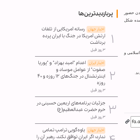
پربازدیدترین‌ها
ردن حضور
 شده شکل
رسانه آمریکایی از تلفات
اخبار جهان
ارتش آمریکا در جنگ با ایران پرده
برداشت
۳ روز قبل
اسلامی و
اعدام "امید بهزاد" و "پوریا
اخبار ایران
صفوت" از عوامل موساد و
د.
اینترنشنال در جنگ‌های ۱۲ روزه و ۴۰
روزه
۳ روز قبل
جزئیات برنامه‌های اربعین حسینی در
حرم حضرت عبدالعظیم(ع)
۳ روز قبل
یاوه‌گویی ترامپ تمامی
اخبار جهان
ندارد؛ اگر ایران توافق نکند، رهبر آن را