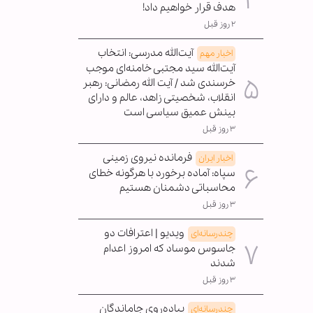
هدف قرار خواهیم داد!
۲ روز قبل
آیت‌الله مدرسی: انتخاب
اخبار مهم
آیت‌الله سید مجتبی خامنه‌ای موجب
خرسندی شد / آیت الله رمضانی: رهبر
انقلاب، شخصیتی زاهد، عالم و دارای
بینش عمیق سیاسی است
۳ روز قبل
فرمانده نیروی زمینی
اخبار ایران
سپاه: آماده برخورد با هرگونه خطای
محاسباتی دشمنان هستیم
۳ روز قبل
ویدیو | اعترافات دو
چندرسانه‌ای
جاسوس موساد که امروز اعدام
شدند
۳ روز قبل
پیاده‌روی جاماندگان
چندرسانه‌ای