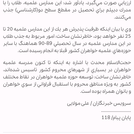
ارزيابي صورت مي‌گيرد، يادآور شد: اين مدارس علميه، طلاب را با
مدرك ديپلم براي تحصيل در مقطع سطح دو(كارشناسي) جذب
مي‌كنند.
وي با بيان اينكه ظرفيت پذيرش هر يك از اين مدارس علميه 20 تا
25 نفر خواهد بود، خاطرنشان ساخت: امور مربوط به جذب طلاب
در اين مدارس علميه در سال تحصيلي 89-90 هماهنگ با ساير
حوزه‌هاي علميه خواهران كشور قبلا به انجام رسيده است.
حجت‌الاسلام محدث با اشاره به اينكه تا كنون مدرسه علميه
خواهران در بسياري از شهرهاي محروم كشور تاسيس شده‌اند،
خاطرنشان ساخت: توسعه حوزه‌ علميه خواهران در نقاط مختلف
كشور به ويژه مناطق محروم با استقبال فراواني از سوي خواهران
و بانوان همراه بوده است.
سرویس خبرنگاران / علی مولایی
.........................
پایان پیام/ 118