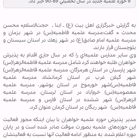
9 حوزه علميه جديد در سال تحصيلي 89-90 خبر داد.
به گزارش خبرگزاری اهل بیت (ع) ـ ابنا ـ حجت‌الاسلام« محسن
محدث » گفت:مدرسه علميه فاطميه(س) در شهر بزمان و
مدرسه علميه امام صادق(ع) در شهر زهك در استان سيستان و
بلوچستان قرار دارند.
وي ساير مدارس علميه‌اي را كه در سال جاري اقدام به پذيرش
خواهران طلبه خواهند كرد شامل مدرسه علميه فاطمه‌الزهرا(س)
شهر پارسيان در استان هرمزگان، مدرسه علميه فاطمه‌الزهرا(س)
شهر گيلان غرب در استان كرمانشاه، مدرسه علميه
فاطميه(س)شهر خورموج در استان بوشهر، مدرسه علميه
معصوميه(س) خرم‌آباد در استان لرستان، مدرسه علميه
الزهرا(س) شهر ششده در استان فارس و مدرسه علميه
فاطميه(س) شهر ريگان در استان كرمان عنوان كرد.
مدير پذيرش حوزه‌ علميه خواهران با بيان اينكه مجوز فعاليت
اين حوزه‌‏های علميه بصورت موقت صادر شده است و در پايان
دوره اعلام شده، به منظور ادامه فعاليت آنها نسبت به فعاليتشان