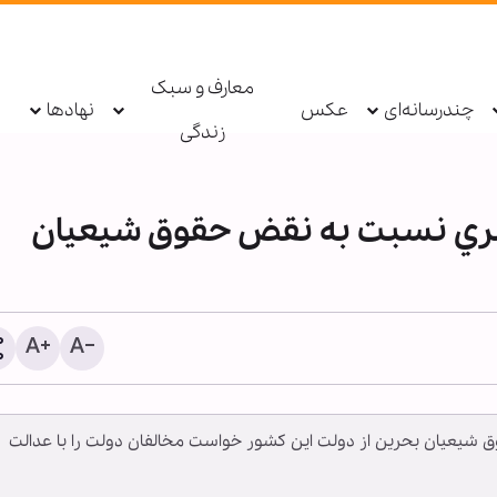
معارف و سبک
چندرسانه‌ای
عکس
نهادها
زندگی
شري نسبت به نقض حقوق شيعيان
دستگیری عامل توهین به زا
اربعین در فضای مجازی تو
وق شیعیان بحرین از دولت این کشور خواست مخالفان دولت را با عدالت
پلیس