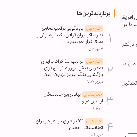
پربازدیدترین‌ها
 افریقا
ه با این
یاوه‌گویی ترامپ تمامی
اخبار جهان
ندارد؛ اگر ایران توافق نکند، رهبر آن را
هدف قرار خواهیم داد!
 درنظر
۳ روز قبل
ترامپ: مذاکرات با ایران
اخبار جهان
مان در
به‌خوبی پیش می‌رود؛ توافق برای
بازگشایی تنگه هرمز نزدیک است!
دیروز ۱۷:۲۸
اد در تشکیل
پیاده‌روی جاماندگان
چندرسانه‌ای
اربعین در رشت
۳ روز قبل
تأخیر عراق در اعزام زائران
اخبار جهان
افغانستانی اربعین
۲ روز قبل