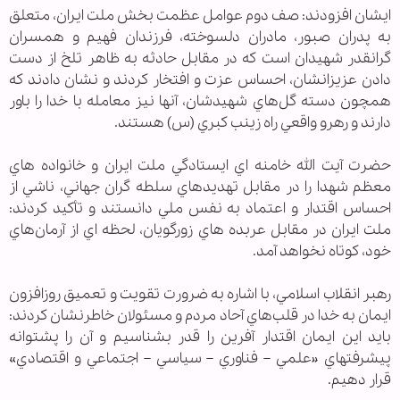
ايشان افزودند: صف دوم عوامل عظمت بخش ملت ايران، متعلق
به پدران صبور، مادران دلسوخته، فرزندان فهيم و همسران
گرانقدر شهيدان است كه در مقابل حادثه به ظاهر تلخ از دست
دادن عزيزانشان، احساس عزت و افتخار كردند و نشان دادند كه
همچون دسته گل‌هاي شهيدشان، آنها نيز معامله با خدا را باور
دارند و رهرو واقعي راه زينب كبري (س) هستند.
حضرت آيت الله خامنه اي ايستادگي ملت ايران و خانواده هاي
معظم شهدا را در مقابل تهديدهاي سلطه گران جهاني، ناشي از
احساس اقتدار و اعتماد به نفس ملي دانستند و تأكيد كردند:
ملت ايران در مقابل عربده هاي زورگويان، لحظه اي از آرمان‌هاي
خود، كوتاه نخواهد آمد.
رهبر انقلاب اسلامي، با اشاره به ضرورت تقويت و تعميق روزافزون
ايمان به خدا در قلب‌هاي آحاد مردم و مسئولان خاطرنشان كردند:
بايد اين ايمان اقتدار آفرين را قدر بشناسيم و آن را پشتوانه
پيشرفتهاي «علمي – فناوري – سياسي – اجتماعي و اقتصادي»
قرار دهيم.