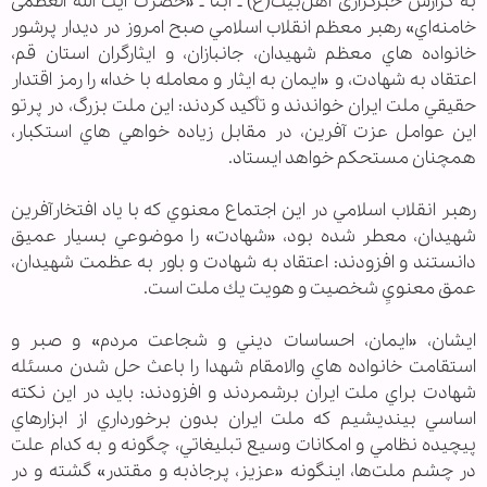
به گزارش خبرگزاری اهل‌‏بیت(ع) ـ ابنا ـ «حضرت آيت الله العظمی
خامنه‌‏اي» رهبر معظم انقلاب اسلامي صبح امروز در ديدار پرشور
خانواده هاي معظم شهيدان، جانبازان، و ايثارگران استان قم،
اعتقاد به شهادت، و «ايمان به ايثار و معامله با خدا» را رمز اقتدار
حقيقي ملت ايران خواندند و تأكيد كردند: اين ملت بزرگ، در پرتو
اين عوامل عزت آفرين، در مقابل زياده خواهي هاي استكبار،
همچنان مستحكم خواهد ايستاد.
رهبر انقلاب اسلامي در اين اجتماع معنوي كه با ياد افتخارآفرين
شهيدان، معطر شده بود، «شهادت» را موضوعي بسيار عميق
دانستند و افزودند: اعتقاد به شهادت و باور به عظمت شهيدان،
عمق معنويِ شخصيت و هويت يك ملت است.
ايشان، «ايمان، احساسات ديني و شجاعت مردم» و صبر و
استقامت خانواده هاي والامقام شهدا را باعث حل شدن مسئله
شهادت براي ملت ايران برشمردند و افزودند: بايد در اين نكته
اساسي بينديشيم كه ملت ايران بدون برخورداري از ابزارهاي
پيچيده نظامي و امكانات وسيع تبليغاتي، چگونه و به كدام علت
در چشم ملت‌ها، اينگونه «عزيز، پرجاذبه و مقتدر» گشته و در