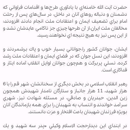
حضرت آيت الله خامنه‌اي با يادآوري طرح‌ها و اقدامات فراواني كه
دشمنان و دنباله روهاي آنان در داخل، در سال‌هاي پس از رحلت
امام براي تضعيف ايمان و اعتقادات ملت انجام دادند افزودند:
مخالفان ملت ايران،‌از آن طرحها چيزي جز ناكامي عايدشان نشد و
از اين پس نيز به هيچ نتيجه اي نخواهند رسيد.
ايشان، جوانان كشور را،‌جواناني بسيار خوب و پاك برشمردند و
افزودند: اين نسل جوان كه در فضاي ايمان و اعتقادات ملت رشد
كرده، نسلي پربركت و هم‌چون جوانان اوايل انقلاب آماده ايثار و
فداكاري است.
رهبر انقلاب اسلامي در بخش ديگري از سخنانشان، شهر قم را با 6
هزار شهيد، 11 هزار جانباز و ستارگان نامدار شهيدش همچون
زين الدين، حيدريان و صادقي، در مسئله شهادت نيز، شهري
سرآمد خواندند و انتساب به شهيدان را براي همه بازماندگان آنان
بويژه فرزندان شهيدان باعث افتخار و عزت دانستند.
در ابتداي اين ديدارحجت الاسلام وكيلي «پدر سه شهيد و يك