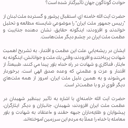
حوادث گوناگون جهان تأثيرگذار شده است؟
حضرت آيت الله خامنه اي، استقبال پرشور و گسترده ملت لبنان از
"ریيس جمهور ملت ايران" را موضوعي شايسته مطالعه و تحليل
خواندند و افزودند: اينگونه حقايق، نشان دهنده جذابيت و
عظمت ملت ايران در چشم ديگر ملت‌هاست.
ايشان در ريشه‌‏يابي علت اين عظمت و اقتدار، به تشريح اهميت
شهادت پرداختند و افزودند: وقتي يك ملت و جوانانش، اينگونه به
«ايثار، فداكاري و شهادت در راه خدا» باور پيدا مي كنند، طبيعتاً، از
اقتدار و عزت و عظمتي كه وعده صدق الهي است، برخوردار
مي‌‏شوند و به همين دليل ملت ايران، ‌امروز از همه ملت‌هاي
ديگر قوي تر و با عظمت‌تر است.
حضرت آيت الله خامنه‌‏اي با اشاره به تأثير بي‏نظير شهيدان در
عظمت ملت ايران افزودند: شهيدان، جانبازان و ديگر ايثارگران،
پيشوايان و طلايه‌‏داران جبهه حقند و «اعتقاد به شهادت و باور
معامله با خدا» را عملاً به مردم اين سرزمين آموخته‏‌اند.