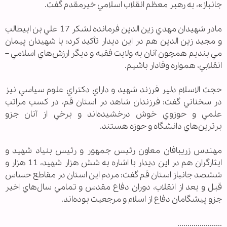
جانباز»، به رهبر معظم انقلاب اسلامي خيرمقدم گفت.
مادر شهيدان مهدي زين الدين فرمانده لشكر 17 علي بن ابيطالب
و مجيد زين الدين هم در اين ديدار تأكيد كرد: با شهيدان پيمان
مي بنديم همچون آنان به ولايت فقيه و ديگر ارزش‌هاي اسلامي –
انقلابي، همواره وفادار باشيم.
حجت الاسلام دلير فرزند شهيد و داراي دكتراي علوم سياسي نيز
در سخناني گفت: فرزندان شاهد در استان قم، در كسب مراتب
علمي و حوزوي خوش درخشيده‌اند و برخي از آنان جزو
برترين‌هاي دانشگاه و حوزه هستند.
مهندس زريبافان معاون رئيس جمهور و رئيس بنياد شهيد و
ايثارگران هم در اين ديدار با اشاره به شش هزار شهيد، 11 هزار و
ششصد جانباز استان قم گفت: مردم اين استان در مقاطع حساس
قبل و بعد از انقلاب، دوران دفاع مقدس و تمامي سال‌هاي اخير
جزو پيشگامان دفاع از اسلام و مرجعيت بوده‌اند.
......................