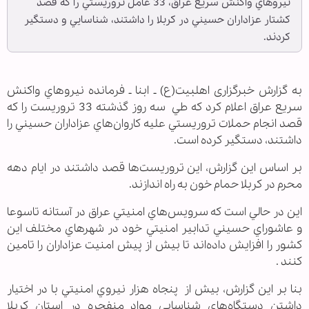
نيروهاي واكنش سريع عراق، 33 عامل تروريستي را كه قصد
كشتار عزاداران حسيني در كربلا را داشتند، شناسايي و دستگير
كردند.
به گزارش خبرگزاری اهل‏بیت(ع) ـ ابنا ـ
فرمانده نيروهاي واكنش
سريع عراق اعلام كرد كه طي سه روز گذشته 33 تروريست را كه
قصد انجام حملات تروريستي عليه كاروان‌هاي عزاداران حسيني را
داشتند، دستگير كرده است.
بر اساس اين گزارش، اين تروريست‌ها قصد داشتند در ايام دهه
محرم در كربلا حمام خون به راه اندازند.
اين در حالي است كه سرويس‌هاي امنيتي عراق در آستانه تاسوعا
و عاشوراي حسيني تدابير امنيتي خود در شهرهاي مختلف اين
كشور را افزايش داده‌اند تا بيش از پيش امنيت عزاداران را تامين
كنند .
بنا بر اين گزارش، بيش از پنجاه هزار نيروي امنيتي با در اختيار
داشتن دستگاه‌هاي شناسايي مواد منفجره در استان كربلا