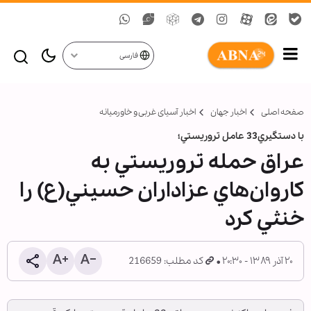
فارسی
صفحه اصلی
اخبار جهان
اخبار آسیای غربی و خاورمیانه
با دستگيري33 عامل تروريستي؛
عراق حمله تروريستي به
كاروان‌هاي عزاداران حسيني(ع) را
خنثي كرد
۲۰ آذر ۱۳۸۹ - ۲۰:۳۰
کد مطلب: 216659