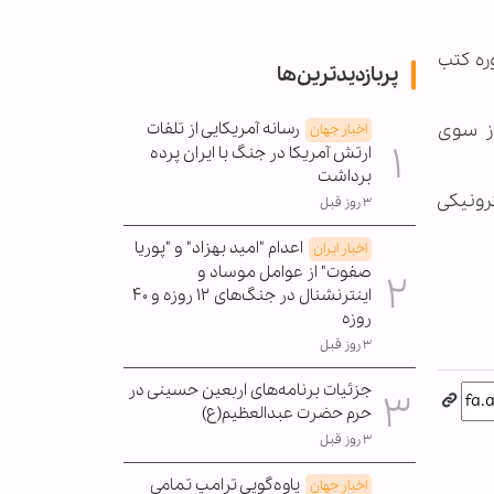
ایشی این نرم‏افزار که بر اساس بررسی سیصد دوره تفسیر شیعه و اهل سنت و 57 دوره کتب
پربازدیدترین‌ها
رسانه آمریکایی از تلفات
از سوی
اخبار جهان
ارتش آمریکا در جنگ با ایران پرده
برداشت
رونیکی
۳ روز قبل
اعدام "امید بهزاد" و "پوریا
اخبار ایران
صفوت" از عوامل موساد و
اینترنشنال در جنگ‌های ۱۲ روزه و ۴۰
روزه
۳ روز قبل
جزئیات برنامه‌های اربعین حسینی در
حرم حضرت عبدالعظیم(ع)
۳ روز قبل
یاوه‌گویی ترامپ تمامی
اخبار جهان