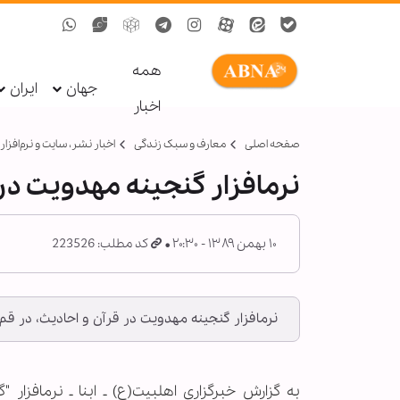
همه
جهان
ایران
اخبار
صفحه اصلی
معارف و سبک زندگی
اخبار نشر، سايت و نرم‌افزار
نرم‏افزار گنجینه مهدویت در
۱۰ بهمن ۱۳۸۹ - ۲۰:۳۰
کد مطلب: 223526
نرم‏افزار گنجینه مهدویت در قرآن و احادیث، در قم 
به گزارش خبرگزاری اهل‏بیت(ع) ـ ابنا ـ نرم‏افز