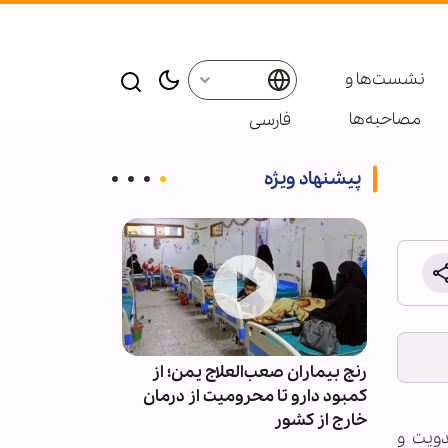
نشست‌ها و
مصاحبه‌ها
فارسی
پیشنهاد ویژه
یجه
رنج بیماران صعب‌العلاج یمن؛ از
رژیم صهیونیستی
بورس‌ها
کمبود دارو تا محرومیت از درمان
ترورهای غزه را
ان
خارج از کشور
بر سر خلع سل
دویت و
پابرجاست