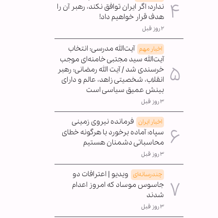
ندارد؛ اگر ایران توافق نکند، رهبر آن را
هدف قرار خواهیم داد!
۲ روز قبل
آیت‌الله مدرسی: انتخاب
اخبار مهم
آیت‌الله سید مجتبی خامنه‌ای موجب
خرسندی شد / آیت الله رمضانی: رهبر
انقلاب، شخصیتی زاهد، عالم و دارای
بینش عمیق سیاسی است
۳ روز قبل
فرمانده نیروی زمینی
اخبار ایران
سپاه: آماده برخورد با هرگونه خطای
محاسباتی دشمنان هستیم
۳ روز قبل
ویدیو | اعترافات دو
چندرسانه‌ای
جاسوس موساد که امروز اعدام
شدند
۳ روز قبل