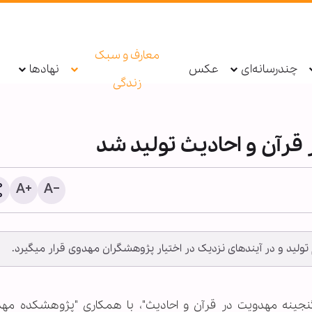
معارف و سبک
چندرسانه‌ای
عکس
نهادها
زندگی
 قرآن و احادیث تولید شد
تولید و در آینده‏ای نزدیک در اختیار پژوهش‏گران مهدوی قرار می‏گیرد.
بازارهای جهانی در انتظار نت
مذاکرات ایران؛ نفت، طلا و 
به تحولات هرمز واکنش نش
ار "گنجینه مهدویت در قرآن و احادیث"، با همکاری "پژوهشکده مه
دادند