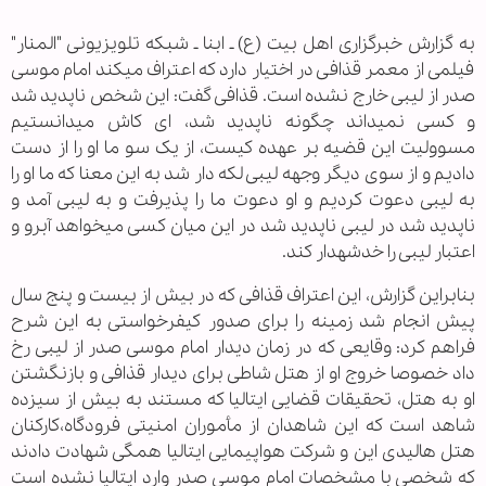
به گزارش خبرگزاری اهل بیت (ع) ـ ابنا ـ شبکه تلویزیونی "المنار"
فیلمی از معمر قذافی در اختیار دارد که اعتراف می‏کند امام موسی
صدر از لیبی خارج نشده است. قذافی گفت: این شخص ناپدید شد
و کسی نمی‏داند چگونه ناپدید شد، ای کاش می‏دانستیم
مسوولیت این قضیه بر عهده کیست، از یک سو ما او را از دست
دادیم و از سوی دیگر وجهه لیبی لکه دار شد به این معنا که ما او را
به لیبی دعوت کردیم و او دعوت ما را پذیرفت و به لیبی آمد و
ناپدید شد در لیبی ناپدید شد در این میان کسی می‏خواهد آبرو و
اعتبار لیبی را خدشه‏دار کند.
بنابراین گزارش، این اعتراف قذافی که در بیش از بیست و پنج سال
پیش انجام شد زمینه را برای صدور کیفرخواستی به این شرح
فراهم کرد: وقایعی که در زمان دیدار امام موسی صدر از لیبی رخ
داد خصوصا خروج او از هتل شاطی برای دیدار قذافی و بازنگشتن
او به هتل، تحقیقات قضایی ایتالیا که مستند به بیش از سیزده
شاهد است که این شاهدان از مأموران امنیتی فرودگاه،کارکنان
هتل هالیدی این و شرکت هواپیمایی ایتالیا همگی شهادت دادند
که شخصی با مشخصات امام موسی صدر وارد ایتالیا نشده است