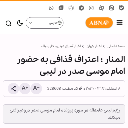
فارسی
صفحه اصلی
اخبار جهان
اخبار آسیای غربی و خاورمیانه
المنار : اعتراف قذافی به حضور
امام موسی صدر در لیبی
۸ اسفند ۱۳۸۹ - ۲۰:۳۰
کد مطلب: 228668
رژیم لیبی عامدانه در مورد پرونده امام موسی صدر دروغ‏پراکنی
می‏کند.