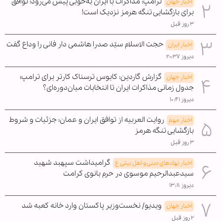
ترامپ: مذاکرات با ایران به‌خوبی پیش می‌رود؛ توافق
اخبار جهان
برای بازگشایی تنگه هرمز نزدیک است!
۳ روز قبل
حجت الاسلام سیّد صدرا هاشمی دار فانی را وداع گفت
اخبار ایران
دیروز ۲۰:۳۷
گزارش گاردین: کابوس ترسناک کارتر برای ترامپ؛
اخبار جهان
جدول زمانی مذاکرات ایران تا انتخابات میان‌دوره‌ای؟
دیروز ۱۰:۴۱
روایت العربیه از توافق ایران و عمان؛ جزئیات و شروط
اخبار مهم
بازگشایی تنگه هرمز
۳ روز قبل
گرامیداشت سپهبد شهید
اخبار نهادهای دینی و اهل بیتی ع
سیدعبدالرحیم موسوی در حرم بانوی کرامت
دیروز ۱۳:۱۱
ویدیو/ نخست‌وزیر پاکستان وارد خانه کعبه شد
اخبار جهان
۲ روز قبل