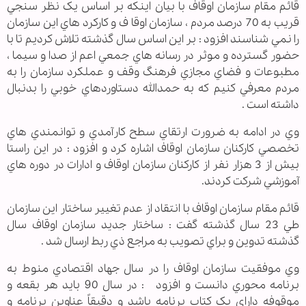
قائم مقام سازمان اوقاف با بيان اينکه بر اساس يک نظر سنجي
قريب به 70 درصد مردم ، سازمان اوقا ف و کارکرد هاي اين سازمان
را نمي شناسند افزود : بر اين اساس سال گذشته تلاش کرديم تا با
حضور گسترده و موثر در رسانه هاي جمعي اعم از صدا و سيما ،
مطبوعات و فضاي مجازي فرهنگ وقف و عملکرد سازمان را به
مردم معرفي کنيم که به حمدالله دستاوردهاي خوبي را بدنبال
داشته است .
وي در ادامه به ضرورت ارتقاي سطح کارآمدي و توانمندي هاي
تخصصي کارکنان سازمان اوقاف اشاره کرد و افزود : در اين راستا
بيش از 3 هزار نفر از کارکنان سازمان اوقاف و ادارات در دوره هاي
آموزشي شرکت کردند.
قائم مقام سازمان اوقاف با انتقاد از عدم تغيير ساختار اين سازمان
طي 23 سال گذشته گفت : ساختار جديد سازمان اوقاف سال
گذشته تدوين و براي تصويب به مراجع ذي ربط ارسال شد .
وي موفقيت سازمان اوقاف را در سال جهاد اقتصادي منوط به
برنامه محوري دانست و افزود : در سال 90 بايد هر بقعه و
موقوفه داراي يک کتاب برنامه باشد و دقيقاً عناوين برنامه و