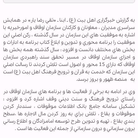
به گزارش خبرگزاری اهل بیت (ع) ـ ابنا ـ «تقي رضا يار» در همايش
سراسري مديران ، معاونان و کارکنان سازمان اوقاف و امورخيريه با
اشاره به موفقيت هاي اين سازمان در سال گذشته ، رکن اصلي اين
موفقيت را برنامه محوري و تدوين و ابلاغ کتاب برنامه به ادارات و
بخش هاي مختلف دانست و افزود : سال گذشته همه بخش ها
و اجزاي سازمان اوقاف در مسير تحقق سند راهبردي سازمان
اوقاف که داراي 15 محور و اصول است تلاش کردند تا رسالت اصلي
اين سازمان که خدمت به قرآن و ترويج فرهنگ اهل بيت (ع) است
به منصه ظهور و بروز برسد.
وي در ادامه به برخي از فعاليت ها و برنامه هاي سازمان اوقاف در
راستاي ترويج فرهنگ و سنت ديني وقف اشاره کرد و افزود :
تشکيل سامانه جامع بانک اطلاعات موقوفات ، سنددار کردن
موقوفات و بقاع ، تلاش براي به روز کردن مال الاجاره ها ،سطح
بندي بقاع ، تهيه و تدوين طرح توسعه امامزادگان و اطلاع رساني
برون سازماني و درون سازماني از جمله اين فعاليت ها است .