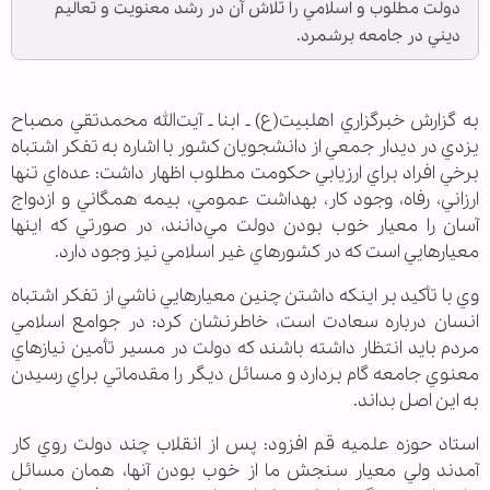
دولت مطلوب و اسلامي را تلاش آن در رشد معنويت و تعاليم
ديني در جامعه برشمرد.
به گزارش خبرگزاري اهل‏بیت(ع) ـ ابنا ـ آيت‌الله محمدتقي مصباح
يزدي در ديدار جمعي از دانشجويان كشور با اشاره به تفكر اشتباه
برخي افراد براي ارزيابي حكومت مطلوب اظهار داشت: عده‌اي تنها
ارزاني، رفاه، وجود كار، بهداشت عمومي، بيمه همگاني و ازدواج
آسان را معيار خوب بودن دولت مي‌دانند، در صورتي كه اينها
معيار‌هايي است كه در كشورهاي غير اسلامي نيز وجود دارد.
وي با تأكيد بر اينكه داشتن چنين معيار‌هايي ناشي از تفكر اشتباه
انسان درباره سعادت است،‌ خاطرنشان كرد: در جوامع اسلامي
مردم بايد انتظار داشته باشند كه دولت در مسير تأمين نيازهاي
معنوي جامعه گام بردارد و مسائل ديگر را مقدماتي براي رسيدن
به اين اصل بداند.
استاد حوزه علميه قم افزود: پس از انقلاب چند دولت روي كار
آمدند‌ ولي معيار سنجش ما از خوب بودن آنها، همان مسائل