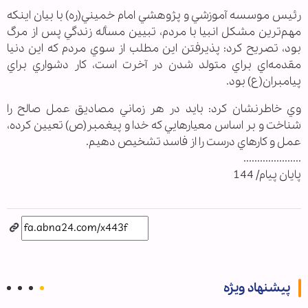
رئيس موسسه آموزشي و پژوهشي امام خميني(ره) با بيان اينكه
مهم‌ترين مشكل انبيا با مردم، تبيين مسأله زندگي پس از مرگ
بود، تصريح كرد: پذيرفتن اين مطلب از سوي مردم كه اين دنيا
مقدمه‌اي براي متولد شدن در آخرت است، كار دشواري براي
پيامبران(ع) بود.
وي خاطرنشان كرد: بايد در هر زماني مصاديق عمل صالح را
شناخت و بر اساس معيار‌هايي كه خدا و پيغمبر‌(ص) تعيين كرده،
عمل و كارهاي درست را از فاسد تشخيص دهيم.
.....................
پایان پیام/ 144
پیشنهاد ویژه