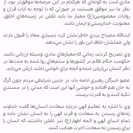
مادي است به گونه‌اي كه هركدام در اين عرصه‌ها موفق‌تر بود، از
نظر ما نيز موفق هستند؛ در صورتي كه با توجه به آيات قرآن و
روايات معصومين(ع) معيار ما بايد تلاش در زمينه‌هاي اخلاق،
معنويت، خداپرستي و ايمان باشد.
آيت‌الله مصباح يزدي خاطرنشان كرد: بسياري معاد را قبول دارند
ولي عملشان خلاف اين باور را نشان مي‌دهد.
وي تصريح كردند: زماني كه معيار‌هاي مادي، وسيله ارزيابي باشد،
حكومت‌ حكام ظالم در كشورها و ستم‌هاي روا شده به ملت‌ها در
نظر انسان بي‌ارزش شده و آنچه براي خوشي باشد، ارزش مي‌يابد.
عضو خبرگان رهبري ادامه داد: در چنين شرايطي مردم چون گرگ
به جان هم افتاده و خوشي آنها اين است كه مدتي را در مسندي
تكيه كنند و به قدرت برسند.
وي با اشاره به تعاليم الهي درباره سعادت انسان‌ها گفت: خداوند
راه‌هاي رسيدن به سعادت و قرب الهي را به انسان نشان داده و
تمام انبياي الهي و ائمه اطهار(ع) نيز تلاش داشتند كه انسان را
براي رسيدن به سعادت آخرت هدايت كنند.