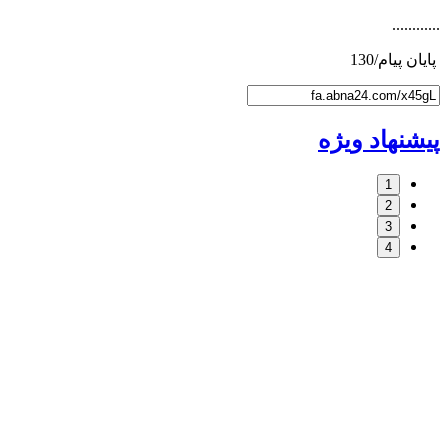
............
پایان پیام/130
پیشنهاد ویژه
1
2
3
4