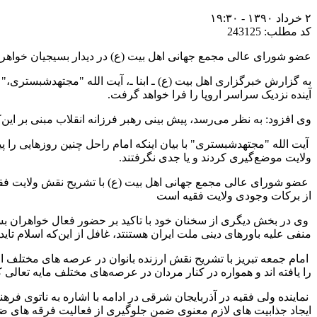
۲ خرداد ۱۳۹۰ - ۱۹:۳۰
کد مطلب: 243125
عضو شورای عالی مجمع جهانی اهل بیت (ع) در دیدار بسیجیان خواهر سپ
به گزارش خبرگزاری اهل بیت (ع) ـ ابنا ـ، آیت ‌الله "مجتهدشبستری،
آینده نزدیک سراسر اروپا را فرا خواهد گرفت.
وی افزود: به نظر می‌رسد، پیش بینی رهبر فرزانه انقلاب مبنی بر ای
آیت ‌الله "مجتهدشبستری" با بیان اینکه امام راحل چنین روزهایی را
ولایت موضع‌گیری کردند و یا جدی نگرفتند.
عضو شورای عالی مجمع جهانی اهل بیت (ع) با تشریح نقش ولایت فقی
از برکات وجودی ولایت فقیه است
وی در بخش دیگری از سخنان خود با تاکید بر حضور فعال خواهران بسی
منفی علیه باورهای دینی ملت ایران هستنتد، غافل از این‌که اسلام تاید 
امام جمعه تبریز با تشریح نقش ارزنده بانوان در عرصه های مختلف 
را یافته اند و همواره در کنار مردان در عرصه‌های مختلف مایه تعال
نماینده ولی فقیه در آذربایجان شرقی در ادامه با اشاره به ناتوی فره
ایجاد جذابیت های لازم معنوی ضمن جلوگیری از فعالیت فرقه های ضا