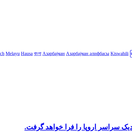
sch
Melayu
Hausa
বাংলা
Азәрбајҹан
Азәрбајҹан әлифбасы
Kiswahili
دیک سراسر اروپا را فرا خواهد گرفت.