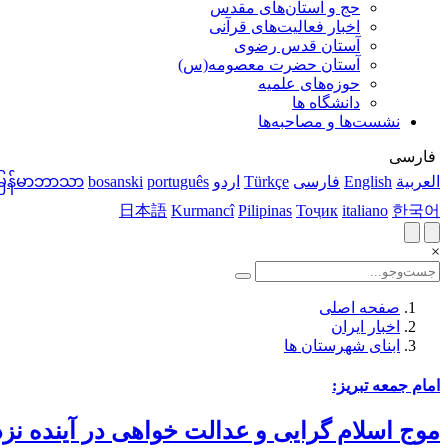
حج و آستان‌های مقدس
اخبار فعالیت‌های قرآنی
آستان قدس رضوی
آستان حضرت معصومه(س)
حوزه‌های علمیه
دانشگاه ها
نشست‌ها و مصاحبه‌ها
فارسی
العربية
English
فارسی
Türkçe
اردو
português
bosanski
မြန်မာဘာသာ
日本語
Kurmancî
Pilipinas
Тоҷик
italiano
한국어
×
صفحه اصلی
اخبار ایران
ابنای شهرستان ها
امام جمعه تبریز:
موج اسلام گرایی و عدالت خواهی در آینده نز