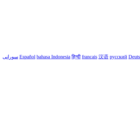
Deut
русский
汉语
français
हिन्दी
bahasa Indonesia
Español
سورانی