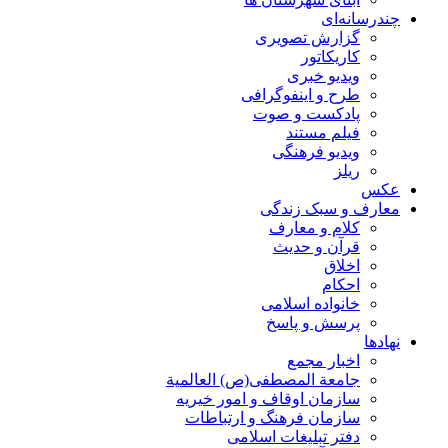
چندرسانه‌ای
گزارش تصويری
کاریکاتور
ویدیو خبری
طرح و اینفوگرافی
پادکست و صوت
فیلم مستند
ویدیو فرهنگی
ریلز
عکس
معارف و سبک زندگی
کلام و معارف
قرآن و حدیث
اخلاق
احکام
خانواده اسلامی
پرسش و پاسخ
نهادها
اخبار مجمع
جامعة المصطفی(ص) العالمية
سازمان اوقاف و امور خیریه
سازمان فرهنگ و ارتباطات
دفتر تبلیغات اسلامی