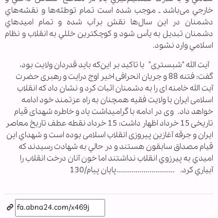
خارجي می‌باشد ـ موجب شده است تمام توطئه‌ها و نقشه‌هاي
دشمنان در اين سال‌ها نقش برآب شده و تمام اميدهاي
دشمنان تبديل به يأس شود و کوچکترین خللي به انقلاب و نظام
اسلامي وارد نشود.
آیت الله "شبستری" با تاکید بر این‌که باید قدردان ولایت بود،
گفت: فتنه 88 و جریان انحرافی اخیر اوج درایت و رهبری حضرت
آیت الله خامنه ای را به دشمنان اثبات کرد و نشان داد که انقلاب
اسلامی ایران با ولایت فقیه همچنان به راه عزتمند خود ادامه
خواهد داد. وی در ادامه با گرامیداشت یاد و خاطره شهدای قیام
تاریخی 15 خرداد اظهار داشت: 15 خرداد نقطه عطف تاریخ معاصر
ایران و جرقه آغازین پیروزی انقلاب اسلامی بوده است و شهداي اين
قيام مصداق سابقون هستند و در حالي به شهادت رسيدند كه
اميدي به پيرزوي انقلاب نداشتند اما خون آنان درخت انقلاب را
آبياري كرد. ..............................پایان پیام/130