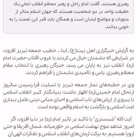
رهبری هستند، گفت: امام راحل و رهبر معظم انقلاب تجلی یک
حقیقت واحد در دو شخصیت هستند که جهان اسلام متاثر از
منویات و مواضع ایشان است و همگان بايد قدر اين نعمت را به
خوبي بدانند.
به گزارش خبرگزاری اهل بیت(ع) ـ ابنا ـ، خطیب جمعه تبریز افزود:
در شرایطی که دشمنان خیال می کردند با غروب آفتاب حضرت امام
(ره)، انقلاب نیز به پایان می رسد، خبرگان رهبری با انتخاب مقام
معظم رهبری، یاس و ناامیدی دشمنان را فراهم کردند.
وی در خطبه‌‌های نماز جمعه تبریز با تسلیت فرا رسیدن سالروز
ارتحال امام خمینی(ره) اظهار داشت: بنیانگذار کبیر انقلاب اسلامی
با پیروی از ارزش‌های ناب اسلامی و احیای مبانی دینی عامل بیداری
امت اسلامی و بازگشت به اسلام واقعی بوده است.
آیت الله "شبستری" با تاکید بر تاثیر امام (ره) در دنیا افزود: اگر
امروز شاهد موج نهضت اسلامی در خاورمیانه، شمال آفریقا و حتی
اروپا هستیم، به برکت آرمان‌های انقلاب اسلامی و تفکرات الهی آن