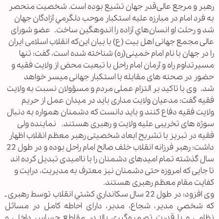
رهبر و مرجع عالی‌قدر جهان تشیع بوده است. شخصيت منحصر
به فرد امام در مبارزه عليه استكبار موحب دلگرمي آزادگان جهان
شد و رحلت او انسان‌هاي آزاده را اندوهگين ساخت. عضو شورای
عالی مجمع جهانی اهل بیت (ع) با بیان این‌که انقلاب اسلامی ایران
را در جهان با نام امام خمینی(ره) شناخته شده است، گفت: تنها
مسیرتداوم راه و آرمان امام راحل با تبعیت محض از ولایت فقیه و
حضور در صحنه های مقابله با استکبار جهانی میسر خواهد
شد. وی با تاکید بر التزام عملی مردم و مسؤولان نسبت به ولایت
فقیه گفت: مدعیان ولایت مداری باید در میدان عمل از حریم
ولایت فقیه دفاع کنند و باید دانست که دشمنان همواره به دنبال
سوژه های تخریبی علیه ولایت و رهبری هستند. نماینده ولی
فقیه در تبریز با تشریح ابعاد شخصیتی رهبر معظم انقلاب اظهار
داشت: رهبر فرزانه انقلاب خلف صالح امام راحل بوده و در طول 22
سال گذشته تمام امیدهای دشمنان را با ناامیدی تبدیل کرده اند
تا جایی که امروزه حتی دشمنان نیز معترف به مدیریت، درایت و
کفایت مقام معظم رهبری هستند.
وی افزود: در طول 22 سال سكانداري كشتي انقلاب توسط رهبری ـ
که شخصي مدير، شجاع، مدبر، دارای احاطه كامل در مسائل
نظامي و با قدرت تصميم‌گيري بالا در مقاطع حساس داخلي و