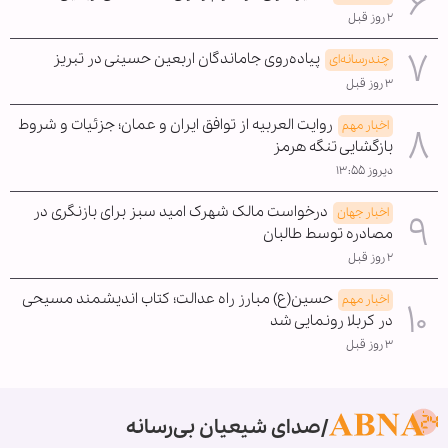
۲ روز قبل
پیاده‌روی جاماندگان اربعین حسینی در تبریز
چندرسانه‌ای
۳ روز قبل
روایت العربیه از توافق ایران و عمان؛ جزئیات و شروط
اخبار مهم
بازگشایی تنگه هرمز
دیروز ۱۳:۵۵
درخواست مالک شهرک امید سبز برای بازنگری در
اخبار جهان
مصادره توسط طالبان
۲ روز قبل
حسین(ع) مبارز راه عدالت؛ کتاب اندیشمند مسیحی
اخبار مهم
در کربلا رونمایی شد
۳ روز قبل
صدای شیعیان بی‌رسانه