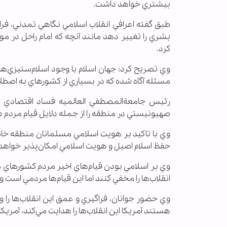
بيشتري خواهد داشت.
طبق گفته اعرافي انقلاب اسلامي نگاهي تمدني، ف
بشري را تغيير دهد مانند آنچه كه امام راحل در م
كرد.
وي تصريح كرد: جهان اسلام با وجود اسلام‌ستيزي‌ه
مسئله آگاه شده كه در بسياري از كشورهاي به اصطلا
رئيس جامعة‌المصطفي العالميه فساد اقتصادي و 
صهيونيستي در منطقه را از جمله دلايل قيام مردم 
وي با تاكيد بر هويت اسلامي مسلمانان منطقه خاطر
حفظ اسلام اصيل و هويت اسلامي امكان‌پذير خواهد 
وي بر اسلامي بودن قيام‌هاي اخير مردم كشورهاي م
انقلاب‌ها را مخفي كنند اما اين قيام‌ها مردمي است
وي حضور جوانان، فراگيري و عمق اين انقلاب‌ها را و
هستند آمريكا اين انقلاب‌ها را هدايت مي‌كند، آمريك