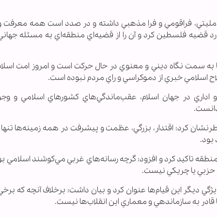
رامليتي، فراقومي و فرا مذهبي داشته و در صدد است همه معرفت 
ورد قضيه فلسطين كرد و آن را از قضيه‌اي منطقه‌اي به مسئله جهاني
ا به سمت نگاه ديني و معنوي در حال حركت است و امروز امت اسلام 
ح اسلامي خبري از دموكراسي و راي مردم نبوده است.
اداري در جهان اسلام، عقب‌ماندگي‌هاي كشورهاي اسلامي و وجو
دانست.
نشان كرد: اقتدار، بزرگي، عظمت و پيشرفت در همه زمينه‌ها تنها د
بود.
نطقه تاكيد كرد و افزود: گرچه رسانه‌هاي غربي مي‌كوشند اسلامي بو
 و حزبي يا چريكي نيست.
يژگي ديگر اين قيام‌ها عنوان كرد و بيان داشت: برخلاف آنچه كه بر
ا قادر به سازماندهي و معماري اين انقلاب‌ها نيست.