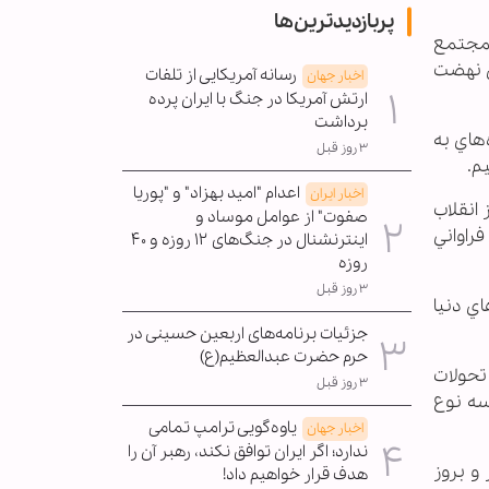
پربازدیدترین‌ها
ر مجتمع
اي نهضت
رسانه آمریکایی از تلفات
اخبار جهان
ارتش آمریکا در جنگ با ایران پرده
برداشت
‌هاي به
۳ روز قبل
م.
اعدام "امید بهزاد" و "پوریا
اخبار ایران
 انقلاب
صفوت" از عوامل موساد و
فراواني
اینترنشنال در جنگ‌های ۱۲ روزه و ۴۰
روزه
۳ روز قبل
اي دنيا
جزئیات برنامه‌های اربعین حسینی در
حرم حضرت عبدالعظیم(ع)
تحولات
۳ روز قبل
سه نوع
یاوه‌گویی ترامپ تمامی
اخبار جهان
ندارد؛ اگر ایران توافق نکند، رهبر آن را
و بروز
هدف قرار خواهیم داد!