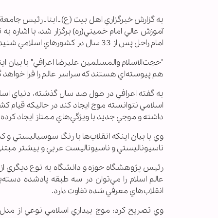
به گزارش خبرگزاري اهل بیت (ع) ـ ابنا ـ رئيس جام
آموزش عالي امام خميني(ره) برگزار شد، با اشاره به
امام راحل پس از 33 سال در كشورهاي اسلامي شنيده مي‌شود.
"حجت‌الاسلام والمسلمين عليرضا اعرافي" با بيان اينك
هم پيوسته‌اي هستند كه سراسر عالم را فرا خواهد گرف
به گفته اعرافي در طول صد سال گذشته، دنياي اسلام
اسلامي نتوانسته موج ايجاد كند در حاليكه قيام كشو
داشته و موجي جديد با ويژگي‌هاي ممتاز ايجاد كرده
وي با بيان اينكه انقلاب‌ها با رنگ سوسياليستي و ك
ناسيوناليستي و ناسيوناليست عربي و بيشتر مبتني
رئيس پژوهشگاه حوزه و دانشگاه به نوع ديگري از ن
عالم اسلام را مي‌توان در سه طبقه يادشده دسته‌
انقلاب‌هاي معرفي شده تفاوت دارد.
وي تصريح كرد: موج بيداري اسلامي نوعي از مدل 