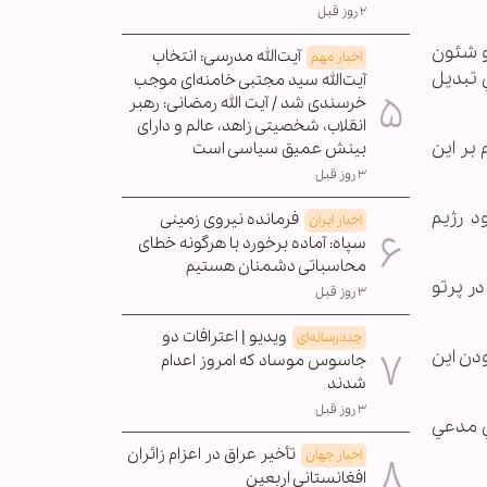
۲ روز قبل
و شئون
آیت‌الله مدرسی: انتخاب
اخبار مهم
 تبديل
آیت‌الله سید مجتبی خامنه‌ای موجب
خرسندی شد / آیت الله رمضانی: رهبر
انقلاب، شخصیتی زاهد، عالم و دارای
بر اين
بینش عمیق سیاسی است
۳ روز قبل
د رژيم
فرمانده نیروی زمینی
اخبار ایران
سپاه: آماده برخورد با هرگونه خطای
محاسباتی دشمنان هستیم
ر پرتو
۳ روز قبل
ویدیو | اعترافات دو
چندرسانه‌ای
دن اين
جاسوس موساد که امروز اعدام
شدند
۳ روز قبل
خي مدعي
تأخیر عراق در اعزام زائران
اخبار جهان
افغانستانی اربعین