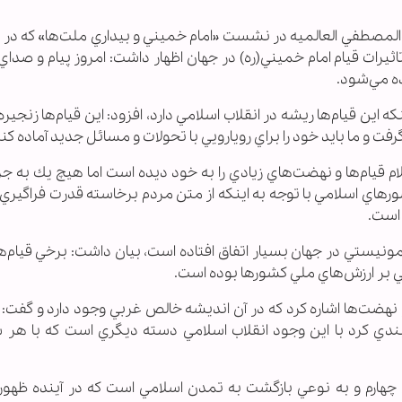
عة‌المصطفي العالميه در نشست «امام خميني و بيداري ملت‌ها» كه د
 تاثيرات قيام امام خميني(ره) در جهان اظهار داشت: امروز پيام و صد
ه اين قيام‌ها ريشه در انقلاب اسلامي دارد، افزود: اين قيام‌ها زنجيره
ت و ما بايد خود را براي رويارويي با تحولات و مسائل جديد آماده كني
 قيام‌ها و نهضت‌هاي زيادي را به خود ديده است اما هيچ يك به جز
رهاي اسلامي با توجه به اينكه از متن مردم برخاسته قدرت فراگيري 
 است.
مونيستي در جهان بسيار اتفاق افتاده است، بيان داشت: برخي قيام‌ه
 بر ارزش‌هاي ملي كشورها بوده است.
هضت‌ها اشاره كرد كه در آن انديشه خالص غربي وجود دارد و گفت: 
بندي كرد با اين وجود انقلاب اسلامي دسته ديگري است كه با هر 
چهارم و به نوعي بازگشت به تمدن اسلامي است كه در آينده ظهور 