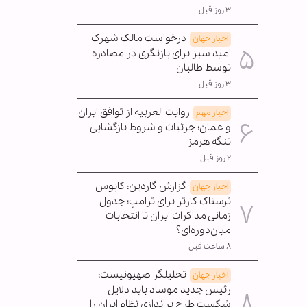
۳ روز قبل
درخواست مالک شهرک
اخبار جهان
امید سبز برای بازنگری در مصادره
توسط طالبان
۳ روز قبل
روایت العربیه از توافق ایران
اخبار مهم
و عمان؛ جزئیات و شروط بازگشایی
تنگه هرمز
۲ روز قبل
گزارش گاردین: کابوس
اخبار جهان
ترسناک کارتر برای ترامپ؛ جدول
زمانی مذاکرات ایران تا انتخابات
میان‌دوره‌ای؟
۸ ساعت قبل
تحلیلگر صهیونیست:
اخبار جهان
رئیس جدید موساد باید دلایل
شکست طرح براندازی نظام ایران را