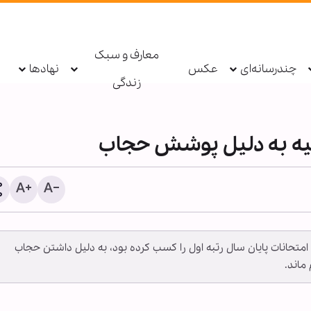
معارف و سبک
چندرسانه‌ای
عکس
نهادها
زندگی
يه به دليل پوشش حجاب
امتحانات پايان سال رتبه اول را كسب كرده بود، به دليل داشتن حجاب
اینفوگرافی | تجدید بیعت و 
ماند.
برای یاری اهل‌بیت(ع) - ۱۴