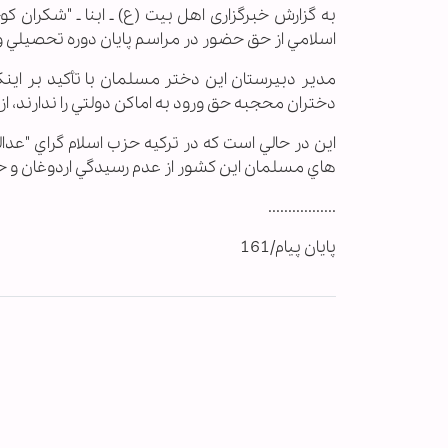
به گزارش خبرگزاری اهل بیت (ع) ـ ابنا ـ "شكران
اسلامي از حق حضور در مراسم پايان دوره تحصيلي و
مدير دبيرستان اين دختر مسلمان با تأكيد بر اينك
دختران محجبه حق ورود به اماكن دولتي را ندارند،
اين در حالي است كه در تركيه حزب اسلام گراي "عد
هاي مسلمان اين كشور از عدم رسيدگي اردوغان و ح
.................
پایان پیام/161