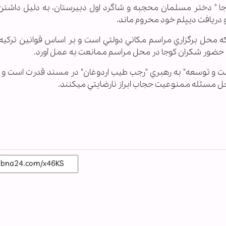
 كوجا " دختر مسلمان محجبه و شاگرد اول دبيرستان، به دليل داشت
 دريافت ديپلم خود محروم ماند.
ه محل برگزاري مراسم مكاني دولتي است و بر اساس قوانين تركيه، 
 از حضور شكران كوجا در محل مراسم ممانعت به عمل آورد.
الت و توسعه" به رهبري "رجب طيب اردوغان" در مسند قدرت است و خ
ل مسئله ممنوعيت حجاب ابراز نارضايتي مي‏كنند.