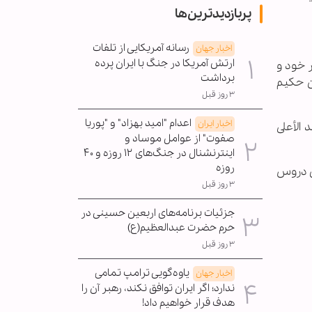
پربازدیدترین‌ها
رسانه آمریکایی از تلفات
اخبار جهان
ارتش آمریکا در جنگ با ایران پرده
در خود و
برداشت
 حكيم
۳ روز قبل
اعدام "امید بهزاد" و "پوریا
اخبار ایران
الأعلى
صفوت" از عوامل موساد و
اینترنشنال در جنگ‌های ۱۲ روزه و ۴۰
روزه
 عزيمت كردو تحصيل دروس
۳ روز قبل
جزئیات برنامه‌های اربعین حسینی در
حرم حضرت عبدالعظیم(ع)
۳ روز قبل
یاوه‌گویی ترامپ تمامی
اخبار جهان
ندارد؛ اگر ایران توافق نکند، رهبر آن را
هدف قرار خواهیم داد!