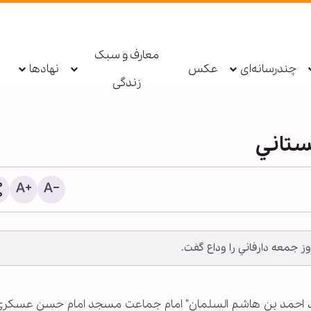
معارف و سبک
چندرسانه‌ای
عکس
نهادها
زندگی
ستاني
 جمعه دارفاني را وداع گفت.
پیمان با خدا؛ رمز پایداری در
نشیب زندگی
ه سيد احمد بن هاشم السلمان" امام جماعت مسجد امام حسن عسكري