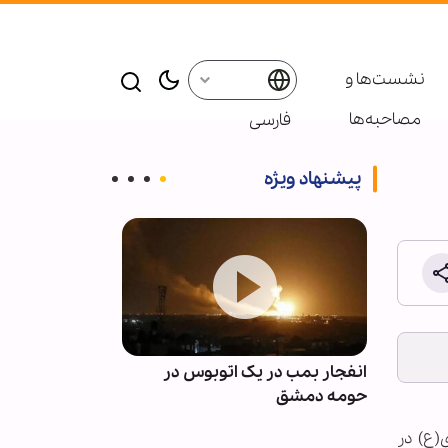
نشست‌ها و
مصاحبه‌ها
فارسی
پیشنهاد ویژه
 فراز و
انفجار بمب در یک اتوبوس در
نسخه روزانه ره
حومه دمشق
با قرآن
(ع) در