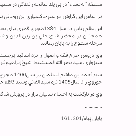
منطقه "الاحساء" در پي يك سانحه رانندگي در مسي
بر اساس اين گزارش مراسم خاكسپاري اين روحاني برج
اين عالم رباني در سال 384
همچنين در محضر شيخ علي بن زين الدين وشي
مرحله سطوح را به پايان رساند.
وي دروس خارج فقه و اصول را نزد اساتيد برجسته
سبزواري، سيد نصر الله المستنبط، شيخ إبراهيم 
حوزوي را تا سال1405 نزد سيد الفاني وسيد كاظم حائري در شهر مقدس قم ادامه داد.
وي در بازگشت به احساء ساليان دراز در پرورش شاگرد
..............
پایان پیام/201 ـ 161