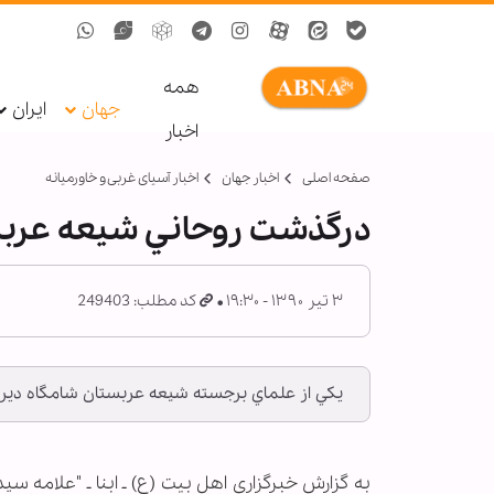
همه
جهان
ایران
اخبار
صفحه اصلی
اخبار جهان
اخبار آسیای غربی و خاورمیانه
درگذشت روحاني شيعه عرب
۳ تیر ۱۳۹۰ - ۱۹:۳۰
کد مطلب: 249403
يكي از علماي برجسته شيعه عربستان شامگاه ديروز
به گزارش خبرگزاری اهل بیت (ع) ـ ابنا ـ "علام