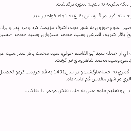
ر مكه مكرمه به مدينه منوره درگذشت.
سته، فردا در قبرستان بقيع به انجام خواهد رسيد.
1هجري قمري براي تحصيل علوم حوزوي به شهر نجف اشرف عزيمت كرد و نزد پدر و برا
خ باقر شريف القرشي وسيد محمد سبزواري وسيد محمد حسين
 اي از جمله سيد أبو القاسم خوئي، سيد محمد باقر صدر،سيد عبد 
كرباسي،وسيد محمد شاهرودي فرا گرفت.
سيد أحمد بن هاشم السلمان در سال1400 هجري قمري به احساء‌بازگشت و در سال1401 به قم
ان و تعليم علوم ديني به طلاب نقش مهمي را ايفا كرد.