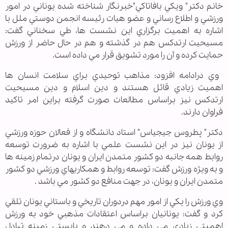
خانم دكتر" ويكي بافاتاكي"خبرنگار شناخته شده يوناني در امور
ورزشي و اطلاع رساني و عضو هيات رئيسه انجمن دوستي ملل با
اشاره به اهميت برگزاري اين نشست ها، طي سخناني گفت:
مسيحيت ارتدكس هم در گذشته و هم در حال حاضر از ورزش
حمايت كرده و آن را مورد تشويق قرار مي داده است.
وي درادامه افزود: مذاهب توحيدي براي سلامت انسان ها
اهميت زيادي قائل هستند و دين اسلام و دين مسيحيت
ارتدكس نيز براساس مطالعات صورت گرفته براين امر تاكيد
فراوان دارند.
دكتر" پطروس جيجياس" استاد دانشگاه و از فعالان حوزه ورزشي
از يونان نيز در اين نشست علمي با اشاره به ضرورت توسعه
روابط همه جانبه دو كشور متمدن ايران و يونان درتمام زمينه ها
و به ويژه ورزش گفت: توسعه روابط و همكاريهاي ورزشي دو كشور
متمدن ايران و يونان، در جهت منافع دو كشور مي باشد .
وي ورزش را يكي از امور مهم دردوران تاريخي و باستاني يونان تلقي
كرد و گفت: يونانيان براساس اعتقادات مذهبي خود به ورزش
اهميتي زيادي مي داده و مي دهند و بايستي زمينه تبادل