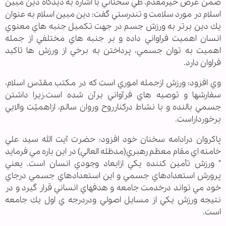
ضمن عرض خيرمقدم، طي سخناني با اشاره به ديدگاه دين مبين
اسلام در مورد سلامت و تندرستي گفت: دين مبين اسلام به عنوان
يك دين برتر به ورزش جسم در جهت تكميل جنبه هاي معنوي
انسان اهميت فراواني داده و بر جنبه هاي مختلفي از جمله
اهميت به توان جسمي، پرداختن به برخي از ورزش ها تاكيد
فراوان دارد.
وي افزود: ورزش ازجمله اموري است كه در مكتب مقدّس اسلام،
سفارشها و توصيه هاي فرآواني برآن شده است،زيرا داشتن
جسمي بالنده و با نشاط دركنارروح وروان سالم، ازاهميّت والايي
برخورداراست.
پاكروان درادامه سخنان خود افزود: حضرت آيت الله سيد علي
خامنه اي مقام معظم رهبري(مدظله العالي) در اين باره مي فرمايد
" ورزش تأمين كننده يكي ازابعاد وجودي انسان است. يعني
پرورش استعدادهاي جسمي و اين استعدادهاي جسمي درجاي
خود مي تواند درخدمت جامعه و هدفهاي انساني قرار گيرد و در
نتيجه ورزش يكي از مسايل اصولي ودردرجه ي اول يك جامعه
است.