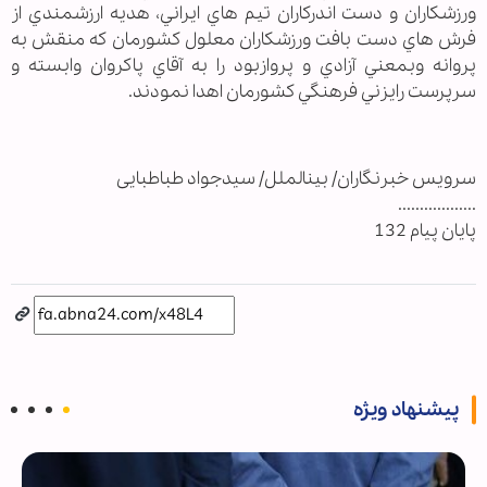
ورزشكاران و دست اندركاران تيم هاي ايراني، هديه ارزشمندي از
فرش هاي دست بافت ورزشكاران معلول كشورمان كه منقش به
پروانه وبمعني آزادي و پروازبود را به آقاي پاكروان وابسته و
سرپرست رايزني فرهنگي كشورمان اهدا نمودند.
سرويس خبرنگاران/ بين‏الملل/ سیدجواد طباطبایی
..................
پایان پیام 132
پیشنهاد ویژه