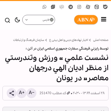
فارسی
صفحه اصلی
اخبار نهادهای دینی و اهل بیتی ع
سازمان فرهنگ و ارتباطات
توسط رايزني فرهنگي سفارت جمهوري اسلامي ايران در آتن ؛
نشست علمي « ورزش وتندرستي
از منظر اديان الهي درجهان
معاصر» در يونان
۲۸ اسفند ۱۳۸۹ - ۲۰:۳۰
کد مطلب: 251470