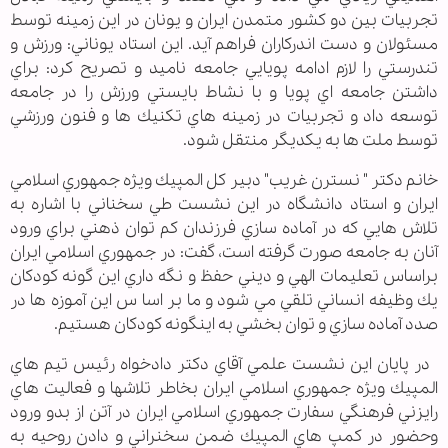
تجربيات بين دو كشور متمدن ايران و يونان در اين زمينه توسط
مسئولان و دست اندركاران فراهم آيد. اين استاد يوناني: ورزش و
تندرستي را لازم ادامه پويايي جامعه ناميد و تصريح كرد: براي
داشتن جامعه اي پويا و با نشاط بايستي ورزش را در جامعه
توسعه داد و تجربيات در زمينه هاي تكنيك ها و فنون ورزشي
توسط ملت ها به يكديگر منتقل شود.
خانم دكتر " نسترن غريب" دبير كل المپيك ويژه جمهوري اسلامي
ايران و استاد دانشگاه در اين نشست طي سخناني با اشاره به
تلاش هايي كه در آماده سازي فرزندان كم توان ذهني براي ورود
آنان به جامعه صورت گرفته است، گفت: در جمهوري اسلامي ايران
براساس تعليمات الهي و ديني حفظ و نگه داري اين گونه كودكان
يك وظيفه انساني تلقي مي شود و ما بر اسا س اين آموزه ها در
صدد آماده سازي و توان بخشي به اينگونه كودكان هستيم.
در پايان این نشست علمي آقاي دكتر دادخواه رئيس تيم هاي
المپيك ويژه جمهوري اسلامي ايران بخاطر تلاشها و فعاليت هاي
رايزني فرهنگي سفارت جمهوري اسلامي ايران در آتن از بدو ورود
وحضور در كمپ هاي المپيك ضمن سخنراني و دادن روحيه به