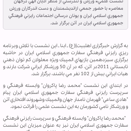
نشست علمي« ورزش و تندرستي از منظر اديان الهي درجهان
معاصر» با حضور جمعي ازانديشمندان و دست اندركاران ورزش
جمهوري اسلامي ايران و يونان درسالن اجتماعات رايزني فرهنگي
جمهوري اسلامي ايران در آتن برگزار شد.
به گزارش خبرگزاری اهل‏بیت|(ع) ـ ابنا ـ اين نشست با تلاش وبرنامه
ريزي رايزني فرهنگي سفارت جمهوري اسلامي ايران در حاشيه
برگزاري سيزدهمين بازيهاي المپيك ويژه معلولان كم توان ذهني
تابستاني 2011در آتن، كه در آن 50 ورزشكار ايراني شركت دارند و
هيات ايراني بيش از 102 نفر مي باشند، برگزار شد.
در ابتداي اين نشست "محمد رضا پاكروان" وابسته فرهنگي و
سرپرست رايزني فرهنگي سفارت جمهوري اسلامي ايران پيام
"هادي ساعي" قهرمان نامدار جهان والمپيك وشهروند افتخاري آتن
و ورزشكار نامي كشورمان به اين نشست علمي را قرائت نمود.
"محمد رضا پاكروان" وابسته فرهنگي و سرپرست رايزني فرهنگي
سفارت جمهوري اسلامي ايران نيز به عنوان ميزبان اين نشست