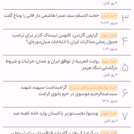
۳ روز قبل
حجت الاسلام سیّد صدرا هاشمی دار فانی را وداع گفت
اخبار ایران
دیروز ۲۰:۳۷
گزارش گاردین: کابوس ترسناک کارتر برای ترامپ؛
اخبار جهان
جدول زمانی مذاکرات ایران تا انتخابات میان‌دوره‌ای؟
دیروز ۱۰:۴۱
روایت العربیه از توافق ایران و عمان؛ جزئیات و شروط
اخبار مهم
بازگشایی تنگه هرمز
۳ روز قبل
گرامیداشت سپهبد شهید
اخبار نهادهای دینی و اهل بیتی ع
سیدعبدالرحیم موسوی در حرم بانوی کرامت
دیروز ۱۳:۱۱
ویدیو/ نخست‌وزیر پاکستان وارد خانه کعبه شد
اخبار جهان
۲ روز قبل
بزرگراه آرال-خزر؛ گام بلند قزاقستان برای تسلط بر
اخبار جهان