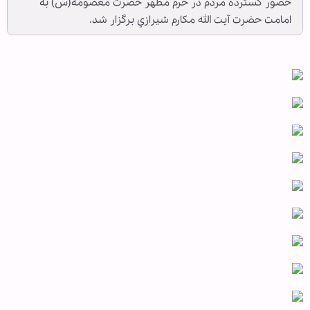
حضور گسترده مردم در حرم مطهر حضرت معصومه(س) به
امامت حضرت آيت الله مكارم شيرازي برگزار شد.